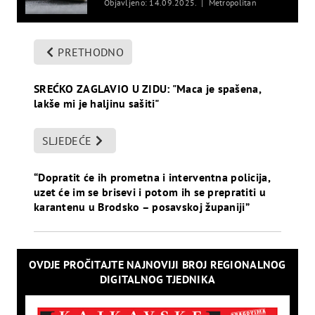
Objavljeno: 14.09.2025.
Metropolitan
PRETHODNO
SREĆKO ZAGLAVIO U ZIDU: "Maca je spašena,
lakše mi je haljinu sašiti"
SLJEDEĆE
“Dopratit će ih prometna i interventna policija,
uzet će im se brisevi i potom ih se prepratiti u
karantenu u Brodsko – posavskoj županiji”
OVDJE PROČITAJTE NAJNOVIJI BROJ REGIONALNOG
DIGITALNOG TJEDNIKA