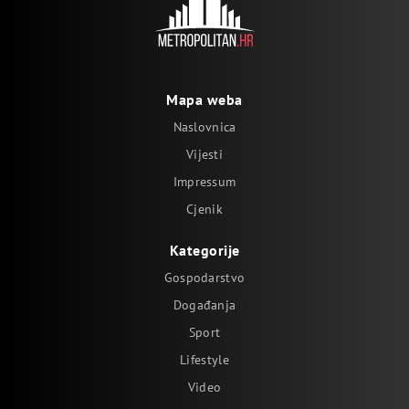
Mapa weba
Naslovnica
Vijesti
Impressum
Cjenik
Kategorije
Gospodarstvo
Događanja
Sport
Lifestyle
Video