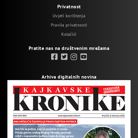
Privatnost
Uvjeti korištenja
Pravila privatnosti
Kolačići
Pratite nas na društvenim mrežama
Arhiva digitalnih novina