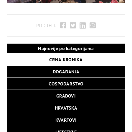
PODIJELI:
Najnovije po kategorijama
CRNA KRONIKA
DOGAĐANJA
GOSPODARSTVO
GRADOVI
HRVATSKA
KVARTOVI
LIFESTYLE