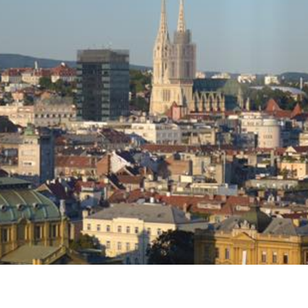
ivanju smjernica za sigurno funkcioniranje osnovnih usluga tij
enim vremenima.
 puno oklada koje će vas spriječiti da dosadite.
Pogledaj
video