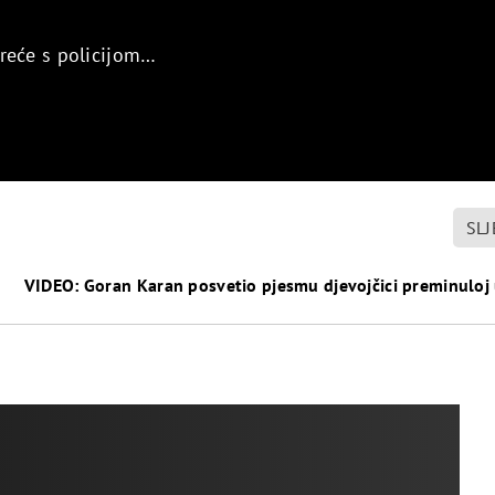
sreće s policijom…
SL
VIDEO: Goran Karan posvetio pjesmu djevojčici preminuloj 