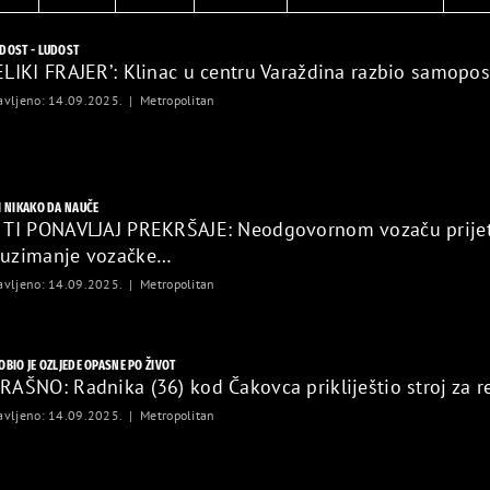
Pogledaj
DOST - LUDOST
video
ELIKI FRAJER’: Klinac u centru Varaždina razbio samopos
avljeno: 14.09.2025.
Metropolitan
I NIKAKO DA NAUČE
 TI PONAVLJAJ PREKRŠAJE: Neodgovornom vozaču prijeti 
uzimanje vozačke…
avljeno: 14.09.2025.
Metropolitan
OBIO JE OZLJEDE OPASNE PO ŽIVOT
RAŠNO: Radnika (36) kod Čakovca prikliještio stroj za r
avljeno: 14.09.2025.
Metropolitan