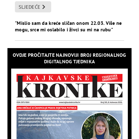
SLJEDEĆE
"Mislio sam da kreće sličan onom 22.03. Više ne
mogu, srce mi oslabilo i živci su mi na rubu"
OVDJE PROČITAJTE NAJNOVIJI BROJ REGIONALNOG
DIGITALNOG TJEDNIKA