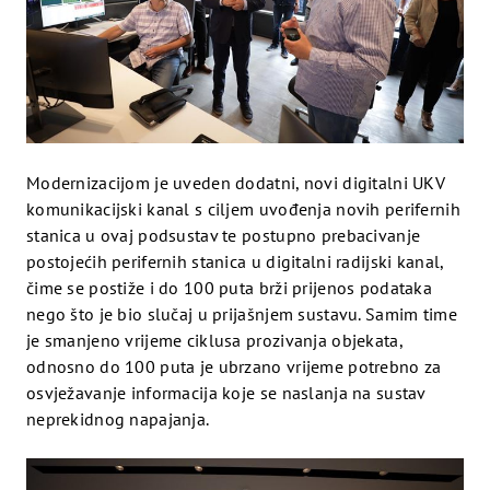
Modernizacijom je uveden dodatni, novi digitalni UKV
komunikacijski kanal s ciljem uvođenja novih perifernih
stanica u ovaj podsustav te postupno prebacivanje
postojećih perifernih stanica u digitalni radijski kanal,
čime se postiže i do 100 puta brži prijenos podataka
nego što je bio slučaj u prijašnjem sustavu. Samim time
je smanjeno vrijeme ciklusa prozivanja objekata,
odnosno do 100 puta je ubrzano vrijeme potrebno za
osvježavanje informacija koje se naslanja na sustav
neprekidnog napajanja.