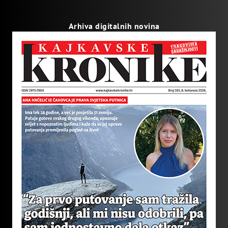
Arhiva digitalnih novina