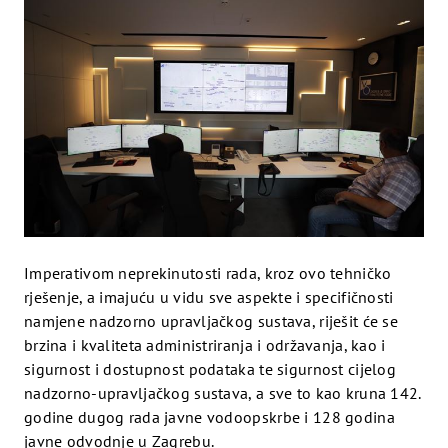
Imperativom neprekinutosti rada, kroz ovo tehničko
rješenje, a imajuću u vidu sve aspekte i specifičnosti
namjene nadzorno upravljačkog sustava, riješit će se
brzina i kvaliteta administriranja i održavanja, kao i
sigurnost i dostupnost podataka te sigurnost cijelog
nadzorno-upravljačkog sustava, a sve to kao kruna 142.
godine dugog rada javne vodoopskrbe i 128 godina
javne odvodnje u Zagrebu.