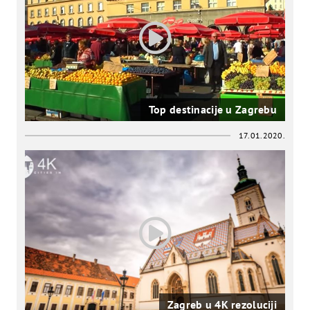
Top destinacije u Zagrebu
17.01.2020.
Zagreb u 4K rezoluciji