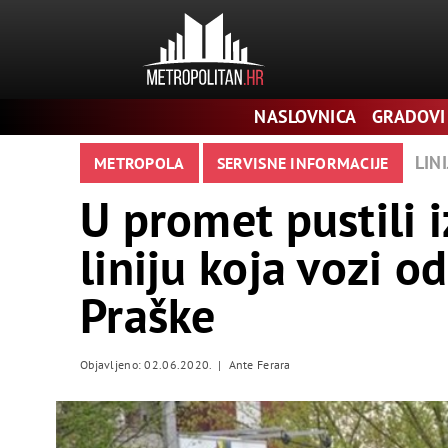
Poker za novac igrati za pobjedu 2024
Slot House Of Doom 2 The Crypt Bonusi I Besplatne Vrtn
Pretraga
NASLOVNICA
GRADOVI
Slot The Wild Hatter Bonusi I Besplatne Vrtnje
- Idite na
povlačenje.
LIN
METROPOLA
SERVISNE INFORMACIJE
Evolution Casino Igre Recenzija
: Rezolucija se može razl
U promet pustili
Trikovi igra rulet popularni kasino 2024
liniju koja vozi 
Slot Igrat Besplatno
Praške
To je internetska igra ogrebotina koja se može igrati na r
Boo Casino No Deposit Bonus
Svaki put kada se pojavi plaćena maketa, njezini će se ele
Objavljeno: 02.06.2020.
Ante Ferara
Sada ćemo pogledati 2 najjednostavnije opcije brojanja k
Besplatne kasino igre s automati za igre 