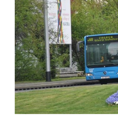
Slot Cleopatra 18 Bonusi I Besplatne Vrtnje
Svaki od ovih paketa uključuje sesiju učenja igre koja osigurava
Mystake Casino 50 Free Spins
Ali sumnjive okolnosti koje stoje iza njegove pobjede navele 
Kako Radi Rulet