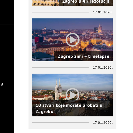
Zagreb u 4K rezoluciji
17.01.2020.
Zagreb zimi – timelapse
17.01.2020.
na
10 stvari koje morate probati u
Zagrebu
17.01.2020.