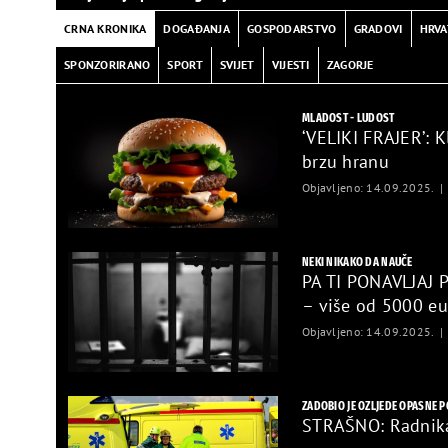
video
CRNA KRONIKA
DOGAĐANJA
GOSPODARSTVO
GRADOVI
HRVA
SPONZORIRANO
SPORT
SVIJET
VIJESTI
ZAGORJE
Pogledaj
MLADOST - LUDOST
‘VELIKI FRAJER’: 
brzu hranu
video
Objavljeno: 14.09.2025.
NEKI NIKAKO DA NAUČE
PA TI PONAVLJAJ 
Pogledaj
– više od 5000 eu
Objavljeno: 14.09.2025.
video
ZADOBIO JE OZLJEDE OPASNE P
STRAŠNO: Radnika 