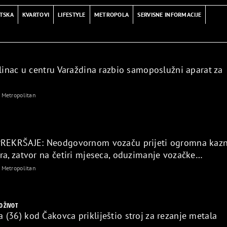
TSKA
KVARTOVI
LIFESTYLE
METROPOLA
SERVISNE INFORMACIJE
Klinac u centru Varaždina razbio samoposlužni aparat za
Metropolitan
PREKRŠAJE: Neodgovornom vozaču prijeti ogromna kaz
ra, zatvor na četiri mjeseca, oduzimanje vozačke…
Metropolitan
O ŽIVOT
(36) kod Čakovca prikliještio stroj za rezanje metala