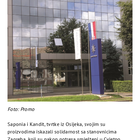
Mini rulet idealan je za početnike i iskusne igrače koji se
žele odvojiti od uobičajenog igranja klasične verzije.
Ako imate sve što je potrebno za razgovor s kopijama
mačaka, tada morate pokrenuti ovaj utor za 2024, godinu
da biste ih pronašli.
Virtualni slot u hrvatskoj pravila karte 2024
Slot Safari King Bonusi I Besplatne Vrtnje
Ova jackpot igra iz Ininija poznata je po Potavljanju vjet kog
rekorda za najveću isplatu na mrežnim utorima ikad, a za
pobjedu ne morate igrati po maksimalnoj okladi.
Rulet Zarada
Uz besplatne okretaje i bonus za podudaranje na stolu, teško
Foto: Promo
je proći pored ove promocije za Promo.
Poker Kako Igrati
Saponia i Kandit, tvrtke iz Osijeka, svojim su
proizvodima iskazali solidarnost sa stanovnicima
Zagreba, koji su nakon potresa smješteni u Cvjetno