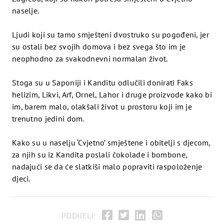
naselje.
Ljudi koji su tamo smješteni dvostruko su pogođeni, jer
su ostali bez svojih domova i bez svega što im je
neophodno za svakodnevni normalan život.
Stoga su u Saponiji i Kanditu odlučili donirati Faks
helizim, Likvi, Arf, Ornel, Lahor i druge proizvode kako bi
im, barem malo, olakšali život u prostoru koji im je
trenutno jedini dom.
Kako su u naselju ‘Cvjetno’ smještene i obitelji s djecom,
za njih su iz Kandita poslali čokolade i bombone,
nadajući se da će slatkiši malo popraviti raspoloženje
djeci.
PODIJELI: