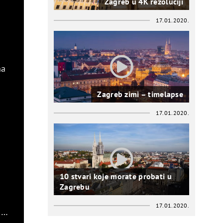
Zagreb u 4K rezoluciji
17.01.2020.
na
Zagreb zimi – timelapse
17.01.2020.
10 stvari koje morate probati u
Zagrebu
17.01.2020.
m…