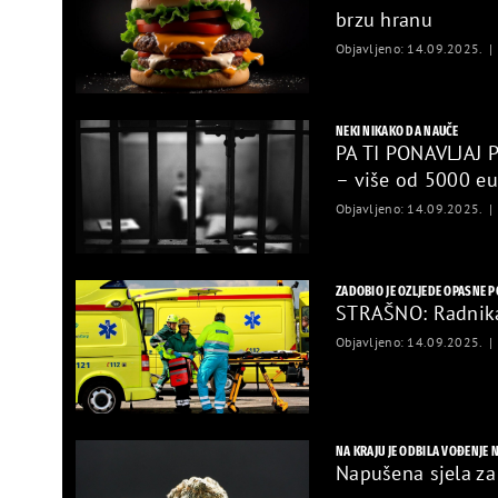
video
brzu hranu
Objavljeno: 14.09.2025.
Pogledaj
NEKI NIKAKO DA NAUČE
PA TI PONAVLJAJ 
– više od 5000 eu
video
Objavljeno: 14.09.2025.
ZADOBIO JE OZLJEDE OPASNE P
STRAŠNO: Radnika 
Pogledaj
Objavljeno: 14.09.2025.
video
NA KRAJU JE ODBILA VOĐENJE 
Napušena sjela za 