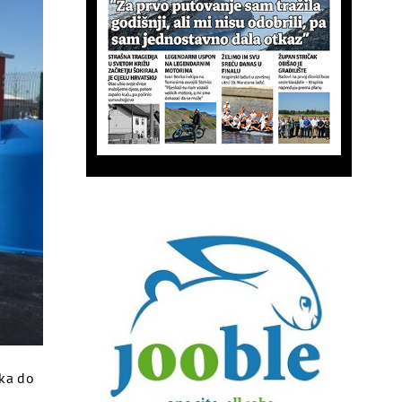
, također se mogu prijaviti, ali moraju se odnositi samo na
jka do