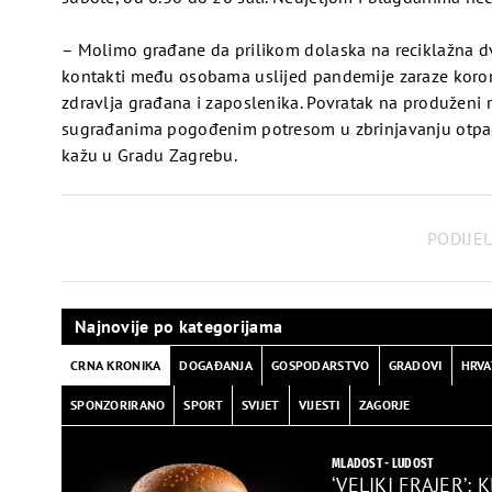
– Molimo građane da prilikom dolaska na reciklažna dvor
kontakti među osobama uslijed pandemije zaraze korona
zdravlja građana i zaposlenika. Povratak na produženi
sugrađanima pogođenim potresom u zbrinjavanju otpada
kažu u Gradu Zagrebu.
Pogledaj
PODIJEL
video
Najnovije po kategorijama
CRNA KRONIKA
DOGAĐANJA
GOSPODARSTVO
GRADOVI
HRVA
SPONZORIRANO
SPORT
SVIJET
VIJESTI
ZAGORJE
Pogledaj
MLADOST - LUDOST
‘VELIKI FRAJER’: 