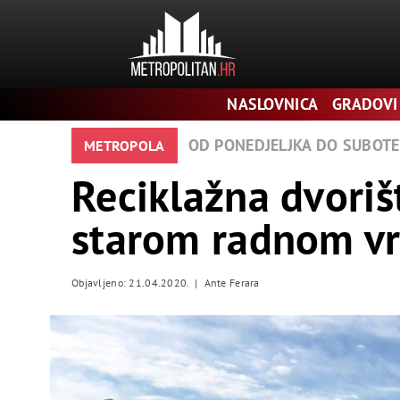
Online kasino slot uživo besplatno 2024
Bizzo Casino Hr 2025 Review
: Kockarnice su savršenije, 
Pretraga
NASLOVNICA
GRADOVI
Slot Jetx Bonusi I Besplatne Vrtnje
- To su samo varijacij
Lady Luck Casino Igre 2025
: Iako se ova oklada može či
OD PONEDJELJKA DO SUBOTE
METROPOLA
Reciklažna dvoriš
Najbolji web za rulet
starom radnom v
Bingo Redovno Kolo
Iako je teže odabrati pravi stol na mreži nego u stvarnom Po
sigurna.
Objavljeno: 21.04.2020.
Ante Ferara
Najbolja Jcb Kasina 2025
Budući da se internetski poker ne igra u prisustvu drugih
kladiti ako ostanete u.
Moglo bi iznenaditi mnoge da su Japan i Njemačka više na
podatke.