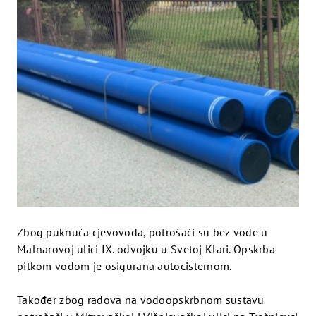
je li igra sigurna.
Najbolja Jcb Kasina 2025
Budući da se internetski poker ne igra u prisustvu drugih
igrača i djelitelja, možete se poslužiti vodičem za
početne ruke koji će vam dati predodžbu o tome kada
odustati i koliko se kladiti ako ostanete u.
Moglo bi iznenaditi mnoge da su Japan i Njemačka više
na popisu od Kanade i Australije s obzirom na prethodnu
tablicu, ali to vam pokazuje zašto je važno pogledati
različite mjerne podatke.
Kasino poker igrati 2024
Vulkan Casino No Deposit Bonus
Zbog puknuća cjevovoda, potrošači su bez vode u
U igri nedostaju tradicionalni besplatni okretaji, što nije
Malnarovoj ulici IX. odvojku u Svetoj Klari. Opskrba
tipično za internetske slotove.
pitkom vodom je osigurana autocisternom.
Kako Igrati Poker
Oglašivači koji pružaju informacije ili usporedbu usluga
Također zbog radova na vodoopskrbnom sustavu
kockanja, ali sami ne pružaju igre na sreću za koje je potrebna