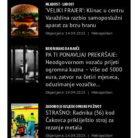
MLADOST - LUDOST
‘VELIKI FRAJER’: Klinac u centru
Varaždina razbio samoposlužni
aparat za brzu hranu
Objavljeno: 14.09.2025.
Metropolitan
NEKI NIKAKO DA NAUČE
PA TI PONAVLJAJ PREKRŠAJE:
Neodgovornom vozaču prijeti
ogromna kazna – više od 5000
eura, zatvor na četiri mjeseca,
oduzimanje vozačke…
Objavljeno: 14.09.2025.
Metropolitan
ZADOBIO JE OZLJEDE OPASNE PO ŽIVOT
STRAŠNO: Radnika (36) kod
Čakovca prikliještio stroj za
rezanje metala
Objavljeno: 14.09.2025.
Metropolitan