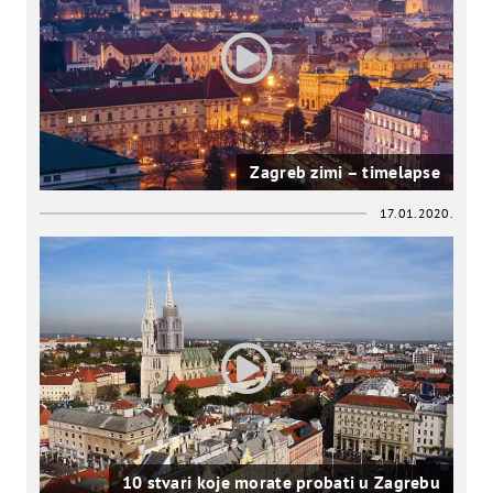
Zagreb zimi – timelapse
17.01.2020.
10 stvari koje morate probati u Zagrebu