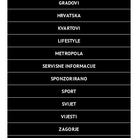
GRADOVI
HRVATSKA
KVARTOVI
LIFESTYLE
METROPOLA
SERVISNE INFORMACIJE
SPONZORIRANO
SPORT
SVIJET
VIJESTI
ZAGORJE