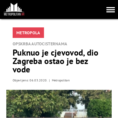
Online kasino slot uživo besplatno 2024
Bizzo Casino Hr 2025 Review
: Kockarnice su savršenije,
prije svega zato što je u njih uključen novac.
Slot Jetx Bonusi I Besplatne Vrtnje
- To su samo
METROPOLA
varijacije iste stvari i sve one nemaju nikakvo unutarnje
OPSKRBA AUTOCISTERNAMA
značenje u smislu isplate.
Puknuo je cjevovod, dio
Lady Luck Casino Igre 2025
: Iako se ova oklada može
Zagreba ostao je bez
činiti privlačnom zahvaljujući visokom omjeru klađenja
i isplate, ona ima prednost od 6, automata za igre na
vode
sreću.
Objavljeno: 06.03.2020.
Metropolitan
Najbolji web za rulet
Bingo Redovno Kolo
Iako je teže odabrati pravi stol na mreži nego u stvarnom
Pokeru, ipak biste trebali razmotriti rake house, koliko su
dobri igrači za stolom, kako igraju-koje stilove koriste - i