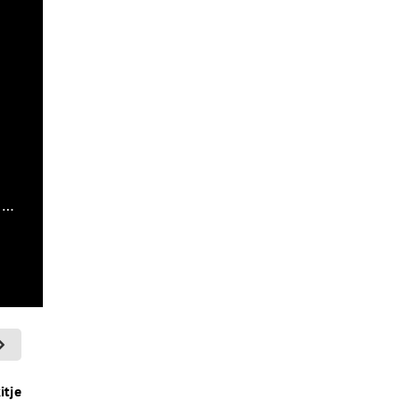
m…
itje