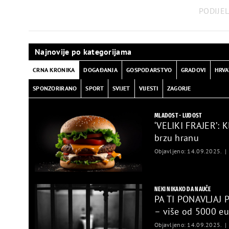
video
PODIJEL
Najnovije po kategorijama
Pogledaj
CRNA KRONIKA
DOGAĐANJA
GOSPODARSTVO
GRADOVI
HRVA
SPONZORIRANO
SPORT
SVIJET
VIJESTI
ZAGORJE
video
MLADOST - LUDOST
‘VELIKI FRAJER’: 
brzu hranu
Objavljeno: 14.09.2025.
Pogledaj
video
NEKI NIKAKO DA NAUČE
PA TI PONAVLJAJ 
– više od 5000 eu
Objavljeno: 14.09.2025.