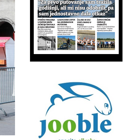
isijama uživo i igrama na novčanom kolu.