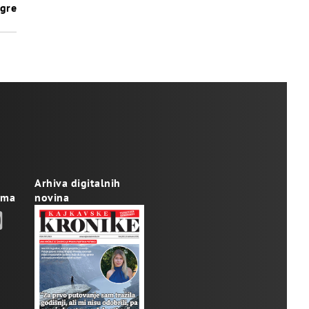
igre
Arhiva digitalnih
ama
novina