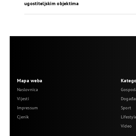
ugostiteljskim objektima
Mapa weba
Katego
Naslovnica
Gospod
Vijesti
Događa
Impressum
Sport
Cjenik
Lifestyl
Video