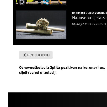
NA KRAJU JE ODBILA VOĐENJE 
Napušena sjela za 
Objavljeno: 14.09.2025.
PRETHODNO
Osnovnoškolac iz Splita pozitivan na koronavirus,
cijeli razred u izolaciji