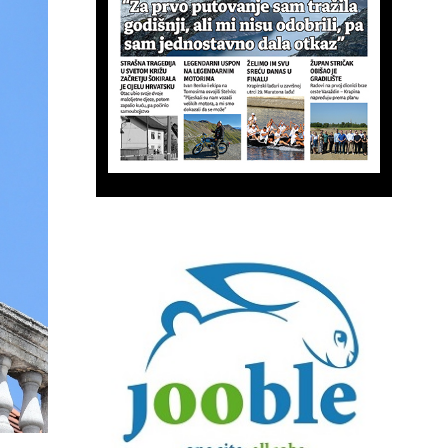
, također se mogu prijaviti, ali moraju se odnositi samo na