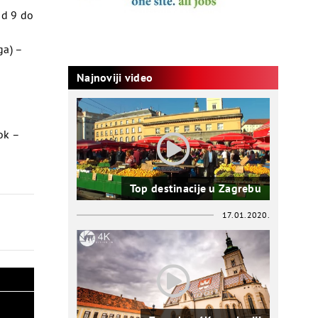
od 9 do
ga) –
Najnoviji video
ok –
Top destinacije u Zagrebu
17.01.2020.