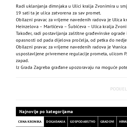
Radi uklanjanja dimnjaka u Ulici kralja Zvonimira u sm
19 sati ta je ulica zatvorena za sav promet.
Obilazni pravac za vrijeme navedenih radova je Ulica 
Heinzelova – Martićeva – Šubićeva – Ulica kralja Zvoni
Također, radi postavljanja zaštitne građevinske ograde 
opasnosti od pada dijelova pročelja, od petka do ned
Obilazni pravac za vrijeme navedenih radova je Vranica
uspostavljene privremene regulacije prometa, ulicom P.
Pogledaj
zapad.
Iz Grada Zagreba građane upozoravaju na moguće potešk
video
PODIJEL
Pogledaj
Najnovije po kategorijama
CRNA KRONIKA
DOGAĐANJA
GOSPODARSTVO
GRADOVI
HRVA