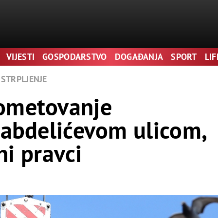
prije svega zato što je u njih uključen novac.
VIJESTI
GOSPODARSTVO
DOGAĐANJA
SPORT
LI
e iste stvari i sve one nemaju nikakvo unutarnje značenje u smis
niti privlačnom zahvaljujući visokom omjeru klađenja i isplate,
 STRPLJENJE
ometovanje
abdelićevom ulicom,
keru, ipak biste trebali razmotriti rake house, koliko su dobri ig
ni pravci
 igrača i djelitelja, možete se poslužiti vodičem za početne ruk
 popisu od Kanade i Australije s obzirom na prethodnu tablicu,