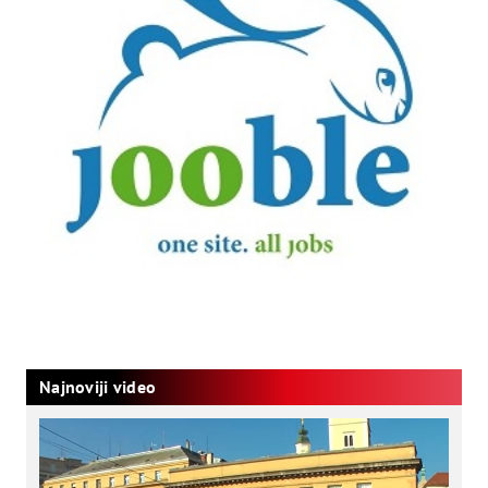
Najnoviji video