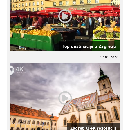
Top destinacije u Zagrebu
17.01.2020.
Zagreb u 4K rezoluciji