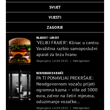
SVIJET
VIJESTI
ZAGORJE
MLADOST - LUDOST
‘VELIKI FRAJER’: Klinac u centru
Varaždina razbio samoposlužni
aparat za brzu hranu
Objavljeno: 14.09.2025.
Metropolitan
NEKI NIKAKO DA NAUČE
PA TI PONAVLJAJ PREKRŠAJE:
Neodgovornom vozaču prijeti
ogromna kazna – više od 5000
eura, zatvor na četiri mjeseca,
oduzimanje vozačke…
Objavljeno: 14.09.2025.
Metropolitan