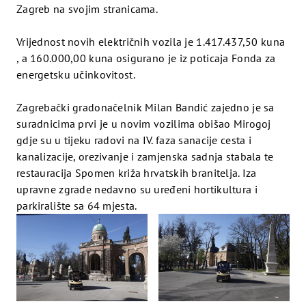
Zagreb na svojim stranicama.
Vrijednost novih električnih vozila je 1.417.437,50 kuna
, a 160.000,00 kuna osigurano je iz poticaja Fonda za
energetsku učinkovitost.
Zagrebački gradonačelnik Milan Bandić zajedno je sa
suradnicima prvi je u novim vozilima obišao Mirogoj
gdje su u tijeku radovi na IV. faza sanacije cesta i
kanalizacije, orezivanje i zamjenska sadnja stabala te
restauracija Spomen križa hrvatskih branitelja. Iza
upravne zgrade nedavno su uređeni hortikultura i
parkiralište sa 64 mjesta.