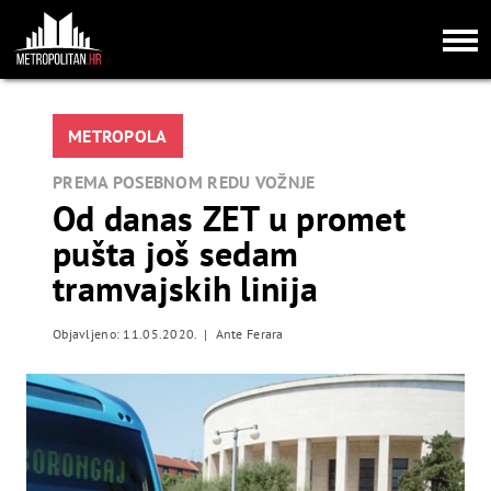
Elektronički poker hrvatska 2024
Slot Zeus 2 Bonusi I Besplatne Vrtnje
: Ljudi definitivno
žele igrati online poker za pravi novac na svojim
tabletima, pogotovo ako su već ljubitelji mobilnog
METROPOLA
pokera.
PREMA POSEBNOM REDU VOŽNJE
Slot Rising Liner Bonusi I Besplatne Vrtnje
- I na kraju,
Od danas ZET u promet
ali ne najmanje važno, sve što tražim od vaših
besplatnih okretaja je deset besplatnih rundi s
pušta još sedam
značajkom Alinsus.
tramvajskih linija
Hellspin Casino 50 Free Spins
: Mnogi igrači traže
bonuse bez depozita jer pružaju mogućnost bez rizika s
Objavljeno: 11.05.2020.
Ante Ferara
dobrim izgledima za osvajanje stvarnih novčanih
nagrada.
Online kasino najbolji poker uživo online
Captain Cooks Casino Recenzija I Iskustva 2025