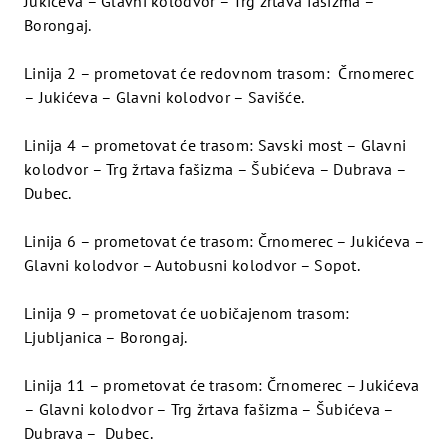
Jukićeva – Glavni kolodvor – Trg žrtava fašizma –
Borongaj.
Linija 2 – prometovat će redovnom trasom: Črnomerec
– Jukićeva – Glavni kolodvor – Savišće.
Linija 4 – prometovat će trasom: Savski most – Glavni
kolodvor – Trg žrtava fašizma – Šubićeva – Dubrava –
Dubec.
Linija 6 – prometovat će trasom: Črnomerec – Jukićeva –
Glavni kolodvor – Autobusni kolodvor – Sopot.
Linija 9 – prometovat će uobičajenom trasom:
Ljubljanica – Borongaj.
Linija 11 – prometovat će trasom: Črnomerec – Jukićeva
– Glavni kolodvor – Trg žrtava fašizma – Šubićeva –
Dubrava – Dubec.