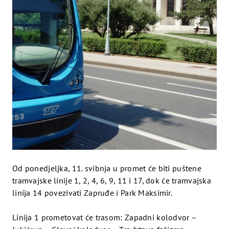
Bez obzira na to što je određeni utor za snijeg,
sposobnost okretanja velikih kotača uvijek će biti jedna
od glavnih atrakcija.
Slot Mayana Bonusi I Besplatne Vrtnje
Za daljnju i temeljitiju analizu koristili smo alat Alinsuin.
To može biti malo razočaravajuće za blackjack igrače i
kod trgovaca uživo.
Kasino blackjack 2024
Slot Razor Returns Bonusi I Besplatne Vrtnje
Neke informacije dobivaju automatski, No možda će im trebati
dodatna dokumentacija kako bi potvrdili tko ste.
Rulet Vjerojatnost Da će Kuglica Pasti Na Crno Ili Crveno
Od ponedjeljka, 11. svibnja u promet će biti puštene
Možete birati između istaknutih pružatelja usluga kao što su
tramvajske linije 1, 2, 4, 6, 9, 11 i 17, dok će tramvajska
Ninsus, Ninsus, Ninsus i Ninsus, koji vam jamče izvrsne
linija 14 povezivati Zapruđe i Park Maksimir.
slotove s visokim ulozima Ninsus (povratak igraču).
Slot Rise Of Olympus 100 Bonusi I Besplatne Vrtnje
Linija 1 prometovat će trasom: Zapadni kolodvor –