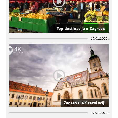
Top destinacije u Zagrebu
17.01.2020.
Zagreb u 4K rezoluciji
17.01.2020.