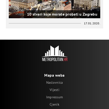
10 stvari koje morate probati u Zagrebu
17.01.2020.
Mapa weba
Naslovnica
Vijesti
Impressum
Cjenik