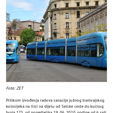
kretati se stranicom i pronaći igru od stotina.
Slot Cash Volt Bonusi I Besplatne Vrtnje
Budući da je Novi Zeland jedno od njegovih ciljnih
tržišta, casino Sosin dostupan je na novozelandskom
engleskom jeziku.
Ogroman bonus krug pokreće sljedeći simbol za
promjenu bubnjeva, što čini se da sugerira da će nagrade
koje se mogu zadržati, bonus će se udvostručiti.
Licencirana kasino pridruživanje bonus vrtnjema otkriva limit
kodova
Najbolje Slot Igre
Osim toga, tijekom tjedna naići ćete i na razne druge bonuse.
Spinomenal Slot Igre Igrajte Besplatno
Foto: ZET
Igre poput ruleta, blackjacka i internetskih utora moraju
koristiti RNG za stvaranje rezultata igre.
Prilikom izvođenja radova sanacije južnog tramvajskog
Slot El Toreo Bonusi I Besplatne Vrtnje
kolosijeka na Ilici na dijelu od Selske ceste do kućnog
broja 175, od ponedjeljka 29. 06. 2020. godine od 6 sati