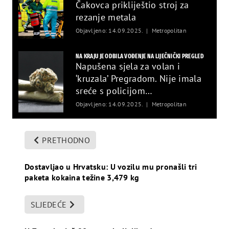
Čakovca prikliještio stroj za
rezanje metala
Objavljeno: 14.09.2025.
Metropolitan
NA KRAJU JE ODBILA VOĐENJE NA LIJEČNIČKI PREGLED
Napušena sjela za volan i
‘kruzala’ Pregradom. Nije imala
sreće s policijom…
Objavljeno: 14.09.2025.
Metropolitan
PRETHODNO
Dostavljao u Hrvatsku: U vozilu mu pronašli tri
paketa kokaina težine 3,479 kg
SLJEDEĆE