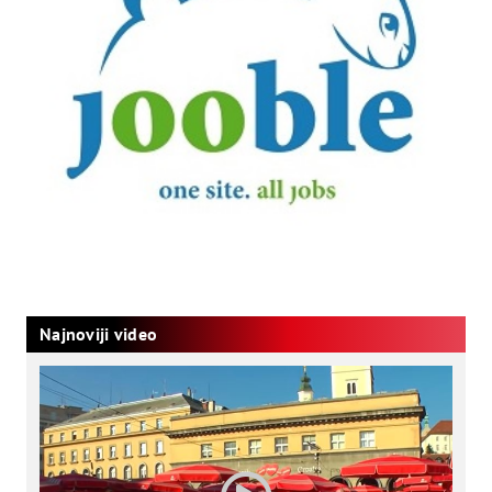
Najnoviji video