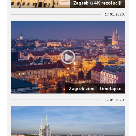
Zagreb u 4K rezoluciji
17.01.2020.
Zagreb zimi – timelapse
17.01.2020.