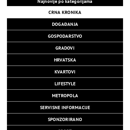
Najnovije po kategorijama
CRNA KRONIKA
DOGAĐANJA
GOSPODARSTVO
GRADOVI
HRVATSKA
KVARTOVI
LIFESTYLE
METROPOLA
SERVISNE INFORMACIJE
SPONZORIRANO