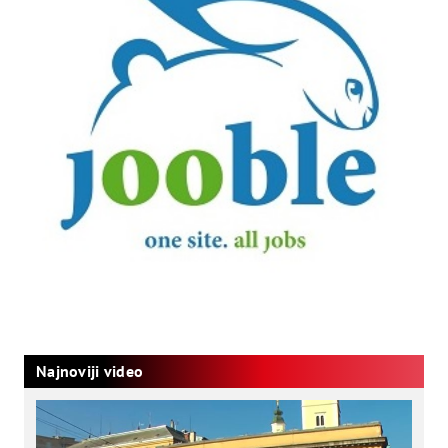
Najnoviji video