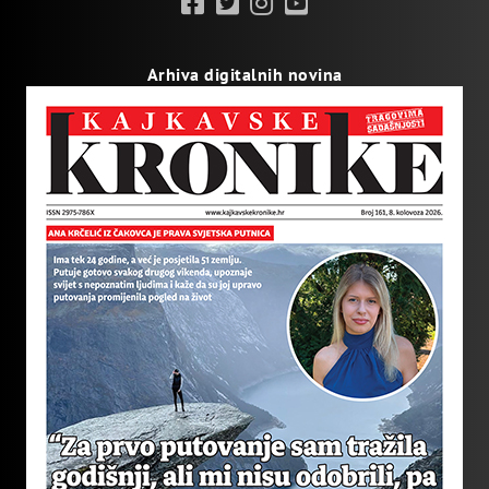
Arhiva digitalnih novina