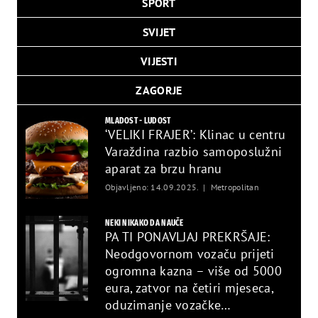
SPORT
SVIJET
VIJESTI
ZAGORJE
MLADOST - LUDOST
‘VELIKI FRAJER’: Klinac u centru
Varaždina razbio samoposlužni
aparat za brzu hranu
Objavljeno: 14.09.2025.
Metropolitan
NEKI NIKAKO DA NAUČE
PA TI PONAVLJAJ PREKRŠAJE:
Neodgovornom vozaču prijeti
ogromna kazna – više od 5000
eura, zatvor na četiri mjeseca,
oduzimanje vozačke…