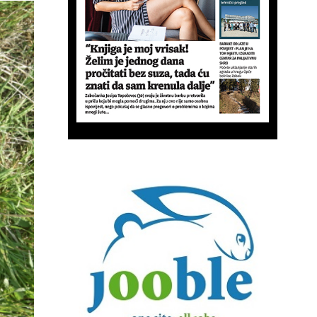
nusu.