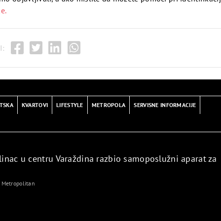
ke.
I:
TSKA
KVARTOVI
LIFESTYLE
METROPOLA
SERVISNE INFORMACIJE
Klinac u centru Varaždina razbio samoposlužni aparat za
Metropolitan