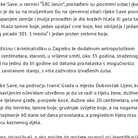
eke Save, u ravnini “ŠRC Jarun”, pronađeni su posmrtni ostaci (ko
je da su na muljevitom tlu na sjevernoj obali rijeke Save pro
opanjem zemlje i mulja pronađen je dio kratkih hlača ili gaća 
 hlača tamne boje, jedan upaljač crne boje, bez obilježja i jeda
eg picado 301-1 mesto“ i jedan prsten srebrne boje.
icinu i kriminalistiku u Zagrebu te dodatnom antropološkom
entimetara, starosti, u vrijeme smrti, oko 35 godina, izraženog 
iti na jednu do tri godine od datuma pronalaska s mogućnošću
 saniranom stanju, s više zaživotno izvađenih zuba.
jeke Save, na području Ivanić Grada u mjestu Dubrovčak Lijevi, 
bavljenim očevidom utvrđeno je da se radi o tijelu žene, dužin
nje tjelesne građe, prosjede kose, dužine oko 20 centimetara, u
ji dio trenirke, tamne boje, grudnjak svijetle boje, a na nogama
 je najmanje 60 dana od dana pronalaska, a pregledom tijela nisu
icu kaznenog djela.
o objavljivali, a ako mislite da možete pomoći pri identifikaciji 