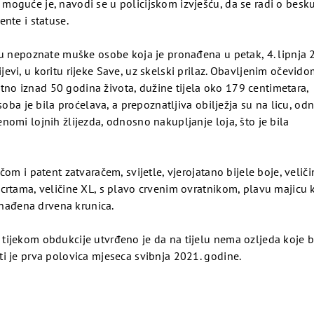
moguće je, navodi se u policijskom izvješću, da se radi o besk
nte i statuse.
lu nepoznate muške osobe koja je pronađena u petak, 4. lipnja 
vi, u koritu rijeke Save, uz skelski prilaz. Obavljenim očevid
jatno iznad 50 godina života, dužine tijela oko 179 centimetara,
soba je bila proćelava, a prepoznatljiva obilježja su na licu, o
omi lojnih žlijezda, odnosno nakupljanje loja, što je bila
om i patent zatvaračem, svijetle, vjerojatano bijele boje, veliči
crtama, veličine XL, s plavo crvenim ovratnikom, plavu majicu 
ronađena drvena krunica.
tijekom obdukcije utvrđeno je da na tijelu nema ozljeda koje b
i je prva polovica mjeseca svibnja 2021. godine.