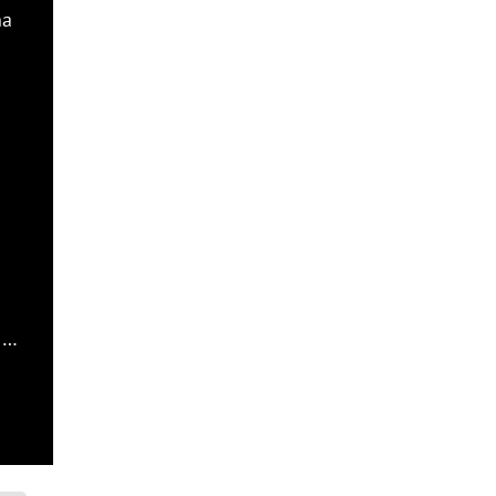
na
m…