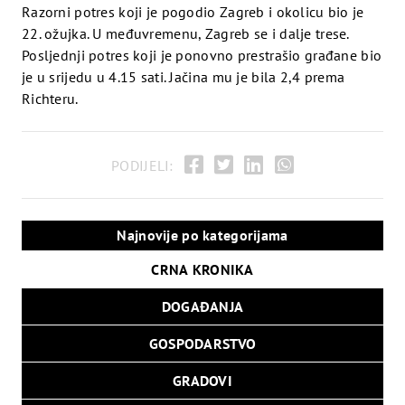
Razorni potres koji je pogodio Zagreb i okolicu bio je
mogao biti prvi korak ka širem ukidanju različitih
22. ožujka. U međuvremenu, Zagreb se i dalje trese.
modernizacija koje su stupile na snagu nakon završetka
Posljednji potres koji je ponovno prestrašio građane bio
Drugog vatikanskog koncila, izvijestio je pisac Michael
je u srijedu u 4.15 sati. Jačina mu je bila 2,4 prema
Paulson, dobitnik nagrade.
Richteru.
Slot Aparati Igre
PODIJELI:
Najnovije po kategorijama
CRNA KRONIKA
DOGAĐANJA
GOSPODARSTVO
GRADOVI