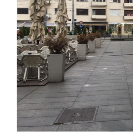
video
Pogledaj
video
Pogledaj
video