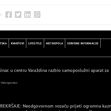
I:
TSKA
KVARTOVI
LIFESTYLE
METROPOLA
SERVISNE INFORMACIJE
Klinac u centru Varaždina razbio samoposlužni aparat za
Metropolitan
PREKRŠAJE: Neodgovornom vozaču prijeti ogromna kaz