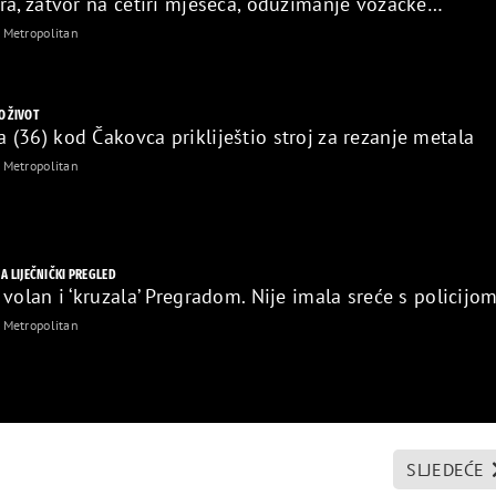
ra, zatvor na četiri mjeseca, oduzimanje vozačke…
Metropolitan
O ŽIVOT
(36) kod Čakovca prikliještio stroj za rezanje metala
Metropolitan
NA LIJEČNIČKI PREGLED
volan i ‘kruzala’ Pregradom. Nije imala sreće s policijo
Metropolitan
SLJEDEĆE