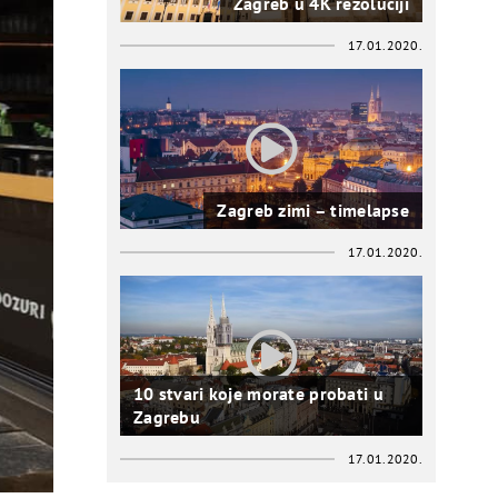
Zagreb u 4K rezoluciji
17.01.2020.
Zagreb zimi – timelapse
17.01.2020.
10 stvari koje morate probati u
Zagrebu
17.01.2020.