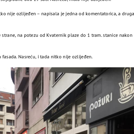
nitko nije ozlijeđen – napisala je jedna od komentatorica, a drug
e strane, na potezu od Kvaternik plaze do 1 tram. stanice nakon
 fasada. Nasreću, i tada nitko nije ozlijeđen.