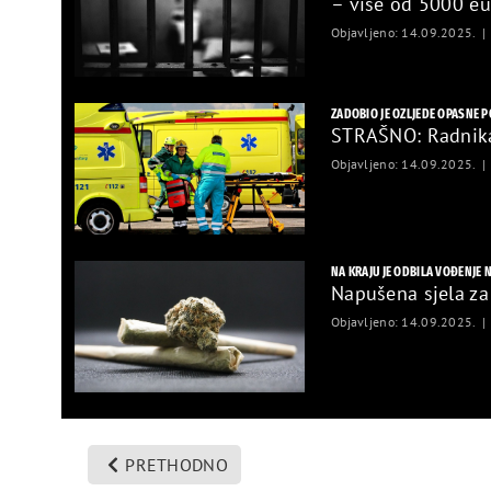
– više od 5000 eu
Objavljeno: 14.09.2025.
ZADOBIO JE OZLJEDE OPASNE P
STRAŠNO: Radnika 
Objavljeno: 14.09.2025.
NA KRAJU JE ODBILA VOĐENJE 
Napušena sjela za 
Objavljeno: 14.09.2025.
PRETHODNO