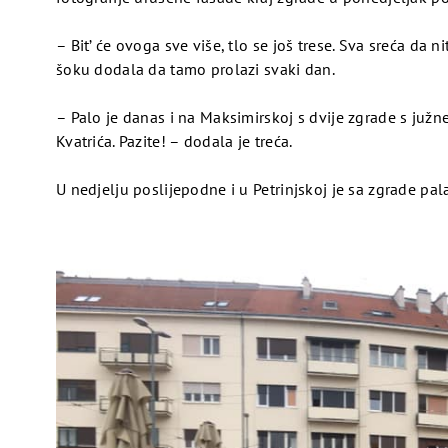
– Bit’ će ovoga sve više, tlo se još trese. Sva sreća da 
šoku dodala da tamo prolazi svaki dan.
– Palo je danas i na Maksimirskoj s dvije zgrade s južn
Kvatrića. Pazite! – dodala je treća.
U nedjelju poslijepodne i u Petrinjskoj je sa zgrade pala
Pogledaj
video
Pogledaj