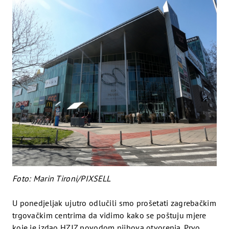
Crobet Casino No Deposit Bonus
Ima drvena kolica i životinjske kosture, pa je razumljivo
da ljudi ovdje nisu česti posjetitelji.
To znači da se tehnički, ako ste dovoljno pronicljivi i
upoznati s konceptom, brojanje karata može primijeniti u
hvalisanju s tri kartice.
Kasina s virtualnim ruletom nije potreban depozit 2024
Blackjack Igra
S toliko kockarnica koje se natječu za vaše pokroviteljstvo, ne
nedostaje sjajnih ponuda i ponuda koje možete dobiti kao
novi kupac.
Circus Casino No Deposit Bonus
Foto: Marin Tironi/PIXSELL
Uz to, odabrali smo pet najboljih internetskih kockarnica
dostupnih u Velikoj Britaniji.
U ponedjeljak ujutro odlučili smo prošetati zagrebačkim
Slot Jokers Jewels Bonusi I Besplatne Vrtnje
trgovačkim centrima da vidimo kako se poštuju mjere
koje je izdao HZJZ povodom njihova otvorenja. Prvo