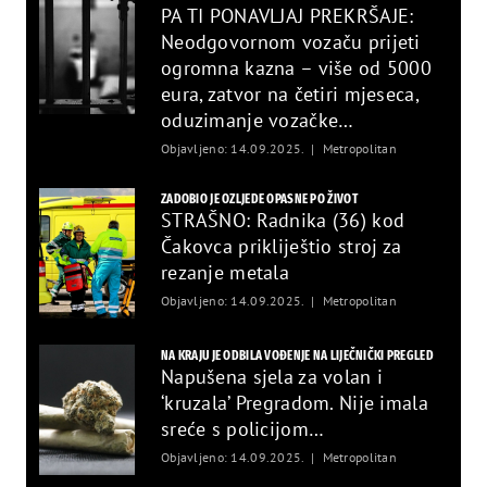
PA TI PONAVLJAJ PREKRŠAJE:
Neodgovornom vozaču prijeti
ogromna kazna – više od 5000
eura, zatvor na četiri mjeseca,
oduzimanje vozačke…
Objavljeno: 14.09.2025.
Metropolitan
ZADOBIO JE OZLJEDE OPASNE PO ŽIVOT
STRAŠNO: Radnika (36) kod
Čakovca prikliještio stroj za
rezanje metala
Objavljeno: 14.09.2025.
Metropolitan
NA KRAJU JE ODBILA VOĐENJE NA LIJEČNIČKI PREGLED
Napušena sjela za volan i
‘kruzala’ Pregradom. Nije imala
sreće s policijom…
Objavljeno: 14.09.2025.
Metropolitan