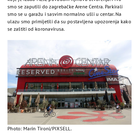
smo se zaputili do zagrebačke Arene Centra. Parkirali
smo se u garažu i sasvim normalno ušli u centar. Na
ulazu smo primijetili da su postavljena upozorenja kako
se zaštiti od koronavirusa.
Photo: Marin Tironi/PIXSELL.