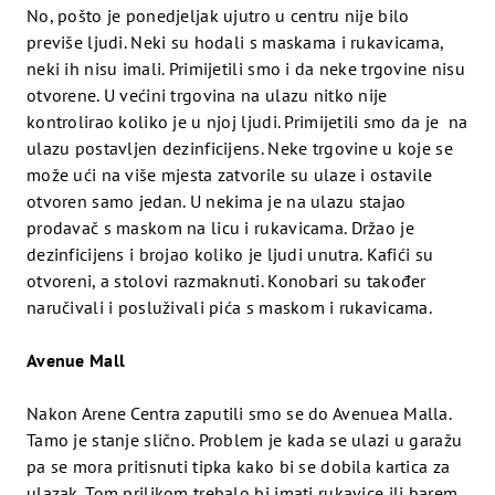
No, pošto je ponedjeljak ujutro u centru nije bilo
previše ljudi. Neki su hodali s maskama i rukavicama,
neki ih nisu imali. Primijetili smo i da neke trgovine nisu
otvorene. U većini trgovina na ulazu nitko nije
kontrolirao koliko je u njoj ljudi. Primijetili smo da je na
ulazu postavljen dezinficijens. Neke trgovine u koje se
može ući na više mjesta zatvorile su ulaze i ostavile
otvoren samo jedan. U nekima je na ulazu stajao
prodavač s maskom na licu i rukavicama. Držao je
dezinficijens i brojao koliko je ljudi unutra. Kafići su
otvoreni, a stolovi razmaknuti. Konobari su također
naručivali i posluživali pića s maskom i rukavicama.
Avenue Mall
Nakon Arene Centra zaputili smo se do Avenuea Malla.
Tamo je stanje slično. Problem je kada se ulazi u garažu
pa se mora pritisnuti tipka kako bi se dobila kartica za
ulazak. Tom prilikom trebalo bi imati rukavice ili barem