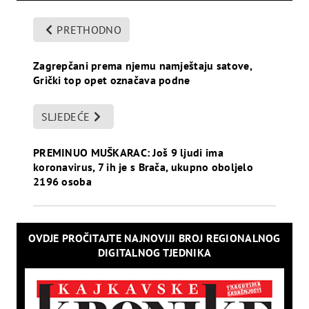
PRETHODNO
Zagrepčani prema njemu namještaju satove,
Grički top opet označava podne
SLJEDEĆE
PREMINUO MUŠKARAC: Još 9 ljudi ima
koronavirus, 7 ih je s Brača, ukupno oboljelo
2196 osoba
OVDJE PROČITAJTE NAJNOVIJI BROJ REGIONALNOG
DIGITALNOG TJEDNIKA