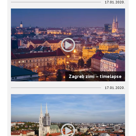
17.01.2020.
Zagreb zimi – timelapse
17.01.2020.