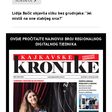
Lidija Bačić objavila sliku bez grudnjaka: "Jel
misliš na one slabijeg srca?"
OVDJE PROČITAJTE NAJNOVIJI BROJ REGIONALNOG
DIGITALNOG TJEDNIKA