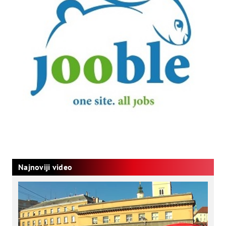
Najnoviji video