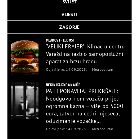
SVIJET
VIJESTI
ZAGORJE
MLADOST - LUDOST
‘VELIKI FRAJER’: Klinac u centru
Varaždina razbio samoposlužni
aparat za brzu hranu
Objavljeno: 14.09.2025.
Metropolitan
NEKI NIKAKO DA NAUČE
PA TI PONAVLJAJ PREKRŠAJE:
Neodgovornom vozaču prijeti
ogromna kazna – više od 5000
eura, zatvor na četiri mjeseca,
oduzimanje vozačke…
Objavljeno: 14.09.2025.
Metropolitan