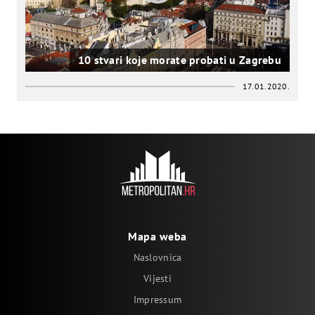
10 stvari koje morate probati u Zagrebu
17.01.2020.
Mapa weba
Naslovnica
Vijesti
Impressum