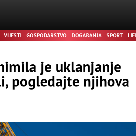
atskoj 2024
koji se kladi na sport u mnoštvu država, s kojima su u suprotno
VIJESTI
GOSPODARSTVO
DOGAĐANJA
SPORT
LI
 otocima i marljivo radi na diverzifikaciji svoje ponude.
vi dokumenti moraju se dostaviti korisničkoj službi putem e-poš
nimila je uklanjanje
i, pogledajte njihova
rak dalje od stvarne stvari, gotovine.
jući vodećih igrača u industriji, kao što su Microgaming, Quicks