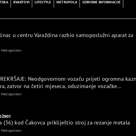
TSKA
KVARTOVI
LIFESTYLE
METROPOLA
SERVISNE INFORMACIJE
Klinac u centru Varaždina razbio samoposlužni aparat za
Metropolitan
PREKRŠAJE: Neodgovornom vozaču prijeti ogromna kaz
ra, zatvor na četiri mjeseca, oduzimanje vozačke…
Metropolitan
O ŽIVOT
(36) kod Čakovca prikliještio stroj za rezanje metala
Metropolitan