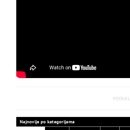
PODIJEL
Najnovije po kategorijama