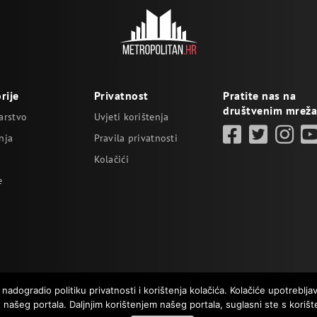
rije
Privatnost
Pratite nas na
društvenim mrež
arstvo
Uvjeti korištenja
nja
Pravila privatnosti
Kolačići
e
dogradio politiku privatnosti i korištenja kolačića. Kolačiće upotreblj
 našeg portala. Daljnjim korištenjem našeg portala, suglasni ste s korišt