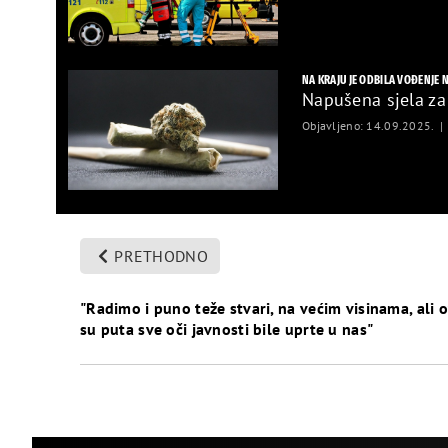
NA KRAJU JE ODBILA VOĐENJE 
Napušena sjela za 
Objavljeno: 14.09.2025.
PRETHODNO
"Radimo i puno teže stvari, na većim visinama, ali 
su puta sve oči javnosti bile uprte u nas"