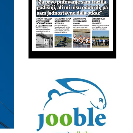
unjavaju uvjete, već ćete dobiti i neke ekskluzivne nagrade i
što može učiniti.