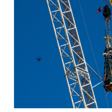
Poker Casino Recenzija I Iskustva 2025
Ne samo da ćete dobiti pristup ekskluzivnim turnirima i igrama 
kvalificirati se za posebne događaje za koje drugi ljudi neće ni 
Wazamba Casino 50 Free Spins
Igrajte automat za pravi novac za novac uživajte u nogometnim
Hipay Casino 50 Free Spins