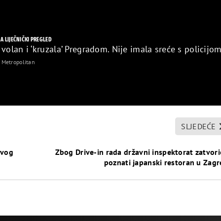
NA LIJEČNIČKI PREGLED
volan i ‘kruzala’ Pregradom. Nije imala sreće s policijo
Metropolitan
SLJEDEĆE
ovog
Zbog Drive-in rada državni inspektorat zatvori
poznati japanski restoran u Zag