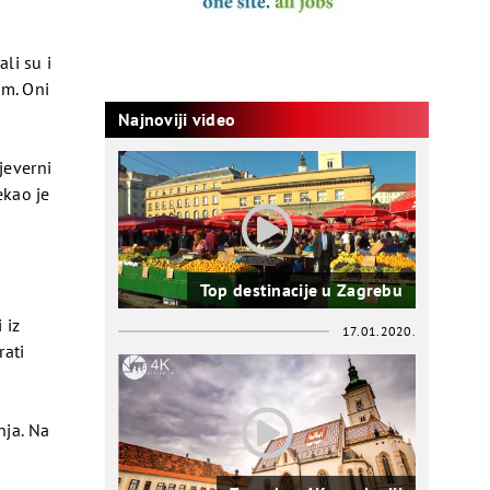
li su i
om. Oni
Najnoviji video
jeverni
ekao je
Top destinacije u Zagrebu
 iz
17.01.2020.
rati
nja. Na