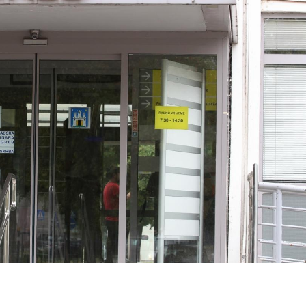
mbole i kvantni brojač.