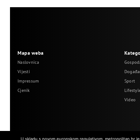
Mapa weba
Katego
Naslovnica
Gospod
Vijesti
Događa
Impressum
Sport
Cjenik
Lifestyl
Video
U skladu s novom europskom regulativom, metropolitan.hr je na