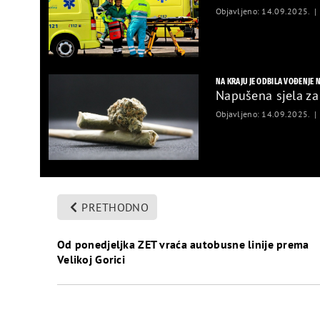
Objavljeno: 14.09.2025.
NA KRAJU JE ODBILA VOĐENJE 
Napušena sjela za 
Objavljeno: 14.09.2025.
PRETHODNO
Od ponedjeljka ZET vraća autobusne linije prema
Velikoj Gorici