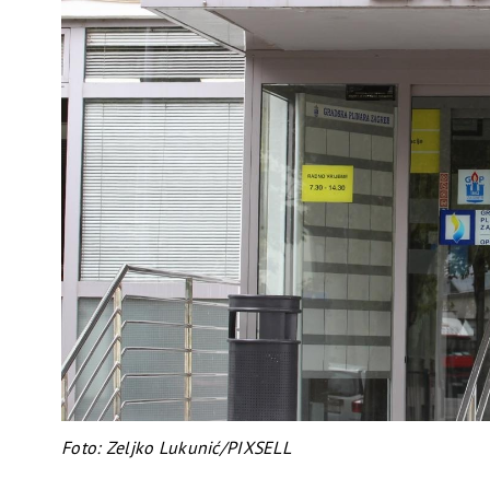
Slot Lost Island Bonusi I Besplatne Vrtnje
S trenutnim izborom od najmanje 20 softverskih studija, tj.
Bingo 24 Kolo
Igra ima divlji simbol, kaskadu, Mega simbol, kvantne divlje si
Slot Hyper Burst Bonusi I Besplatne Vrtnje
Foto: Zeljko Lukunić/PIXSELL