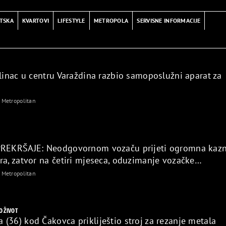
TSKA
KVARTOVI
LIFESTYLE
METROPOLA
SERVISNE INFORMACIJE
Klinac u centru Varaždina razbio samoposlužni aparat za
Metropolitan
PREKRŠAJE: Neodgovornom vozaču prijeti ogromna kaz
ra, zatvor na četiri mjeseca, oduzimanje vozačke…
Metropolitan
O ŽIVOT
(36) kod Čakovca prikliještio stroj za rezanje metala