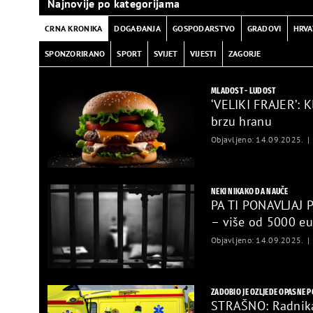
video
Najnovije po kategorijama
CRNA KRONIKA
DOGAĐANJA
GOSPODARSTVO
GRADOVI
HRVA
SPONZORIRANO
SPORT
SVIJET
VIJESTI
ZAGORJE
Pogledaj
MLADOST - LUDOST
‘VELIKI FRAJER’: 
brzu hranu
video
Objavljeno: 14.09.2025.
NEKI NIKAKO DA NAUČE
PA TI PONAVLJAJ 
Pogledaj
– više od 5000 eu
Objavljeno: 14.09.2025.
video
ZADOBIO JE OZLJEDE OPASNE P
STRAŠNO: Radnika 