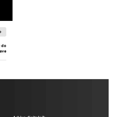
e do
ave