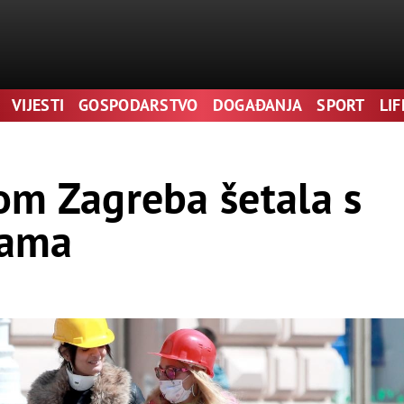
 vaš kasino omogućuje polog s AS – om, također ćete moći povuć
 ili drugo.
VIJESTI
GOSPODARSTVO
DOGAĐANJA
SPORT
LI
stoji samo jedan dizajner nakita koji je svoje radove stavio u 
lni iznos koji možete osvojiti je 4000 puta veći od vaše oklade
om Zagreba šetala s
vama
ostima koje će se otvoriti pred vama u Inninsu.
eg online kockarnice tako lako dodaju svoje igre u svoj izbor.
a i na i na i na i na i na i na i na i na i na i na i na i na.