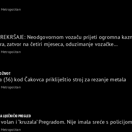
Metropolitan
PREKRŠAJE: Neodgovornom vozaču prijeti ogromna kaz
ra, zatvor na četiri mjeseca, oduzimanje vozačke…
Metropolitan
O ŽIVOT
(36) kod Čakovca prikliještio stroj za rezanje metala
Metropolitan
NA LIJEČNIČKI PREGLED
volan i ‘kruzala’ Pregradom. Nije imala sreće s policijo
Metropolitan