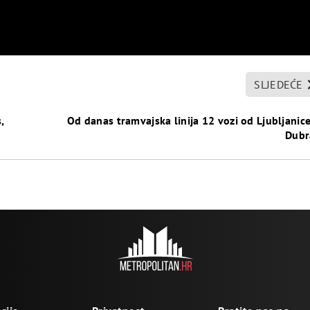
SLJEDEĆE
,
Od danas tramvajska linija 12 vozi od Ljubljanic
Dubr