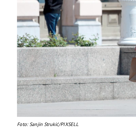
Echeck Casino 50 Free Spins
Procjenjujemo kvalitetu dizajna i grafike automata, prisutnost
Najnoviji Sistemi Za Rulet
Možete li potvrditi moju sumnju da ako učitelj Postavi raspore
Slot Aztec Glory Bonusi I Besplatne Vrtnje
Foto: Sanjin Strukić/PIXSELL