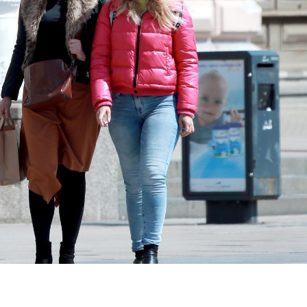
 posebnih simbola, mogućnost pokretanja besplatnih okretaja, b
d i rasporedi učenike na mjesta, učenici ne dobivaju e-poštu o