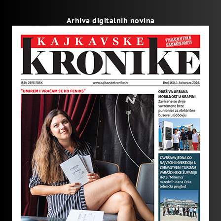
Arhiva digitalnih novina