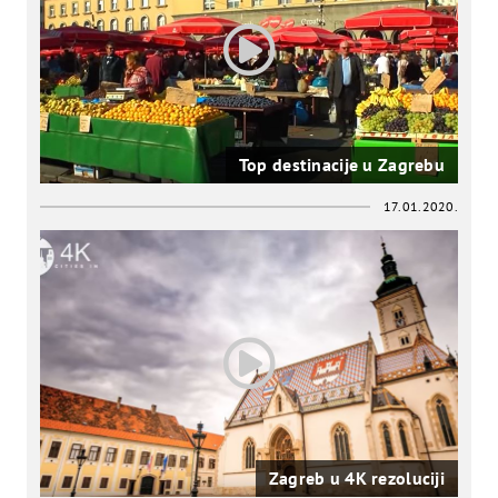
Top destinacije u Zagrebu
17.01.2020.
Zagreb u 4K rezoluciji