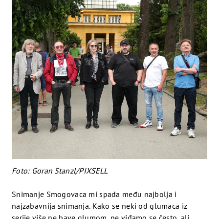
Inin ine je tvarno dobro izrađena igra puno izgleda ir ke
tematike, ali za razliku od nekih drugih igara lične
tematike, nije zatrpana leprechaunima i djetelinama.
Međutim, postoje i Scatter simboli, od kojih 3 pokreću
besplatne okretaje.
Kasino bonus automati za novac
Casino Igrice Besplatno
Ljudi se obično plaše brzim tempom društvenih igara i
složenošću pravila.
Rulet Pravila Dobitci Koeficijenti
Međutim, postoje i mnoga internetska kockarnica koja zaostaju
u odjelu za kibernetičku sigurnost, a ne sva internetska
Foto: Goran Stanzl/PIXSELL
kockarnica provode potrebne sigurnosne protokole kako bi
osigurala vašu sigurnost.
Snimanje Smogovaca mi spada među najbolja i
Zagreb Casino Recenzija I Iskustva 2025
najzabavnija snimanja. Kako se neki od glumaca iz
serije više ne bave glumom, ne viđamo se često, ali