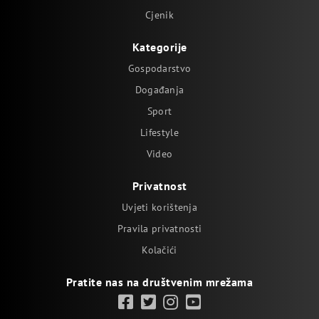
Cjenik
Kategorije
Gospodarstvo
Događanja
Sport
Lifestyle
Video
Privatnost
Uvjeti korištenja
Pravila privatnosti
Kolačići
Pratite nas na društvenim mrežama