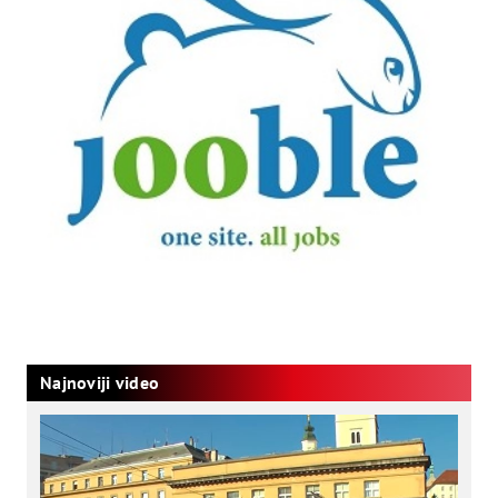
Najnoviji video