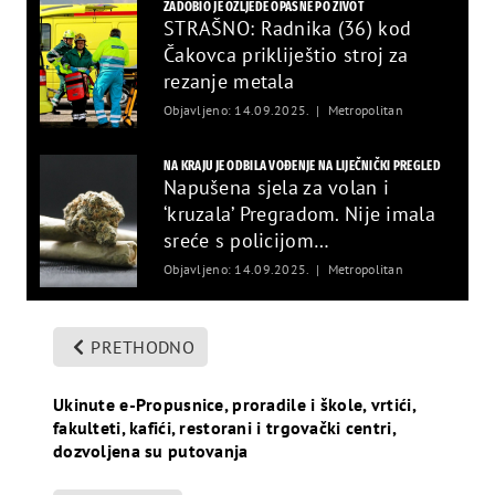
ZADOBIO JE OZLJEDE OPASNE PO ŽIVOT
STRAŠNO: Radnika (36) kod
Čakovca prikliještio stroj za
rezanje metala
Objavljeno: 14.09.2025.
Metropolitan
NA KRAJU JE ODBILA VOĐENJE NA LIJEČNIČKI PREGLED
Napušena sjela za volan i
‘kruzala’ Pregradom. Nije imala
sreće s policijom…
Objavljeno: 14.09.2025.
Metropolitan
PRETHODNO
Ukinute e-Propusnice, proradile i škole, vrtići,
fakulteti, kafići, restorani i trgovački centri,
dozvoljena su putovanja