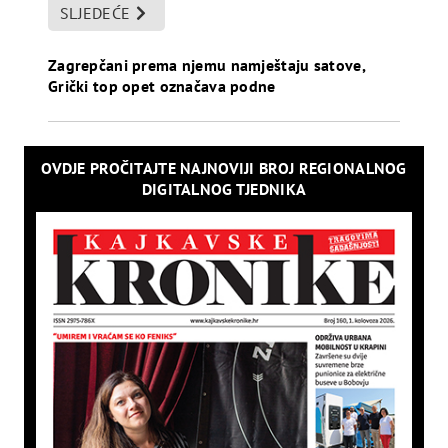
SLJEDEĆE
Zagrepčani prema njemu namještaju satove,
Grički top opet označava podne
OVDJE PROČITAJTE NAJNOVIJI BROJ REGIONALNOG
DIGITALNOG TJEDNIKA