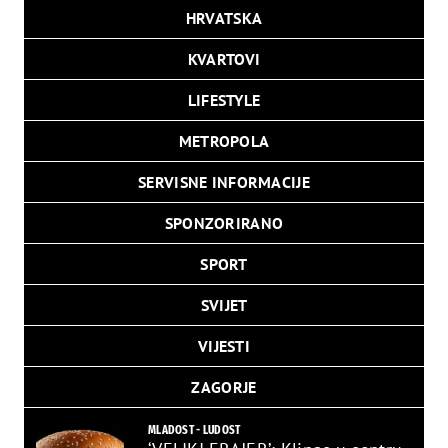
HRVATSKA
KVARTOVI
LIFESTYLE
METROPOLA
SERVISNE INFORMACIJE
SPONZORIRANO
SPORT
SVIJET
VIJESTI
ZAGORJE
MLADOST - LUDOST