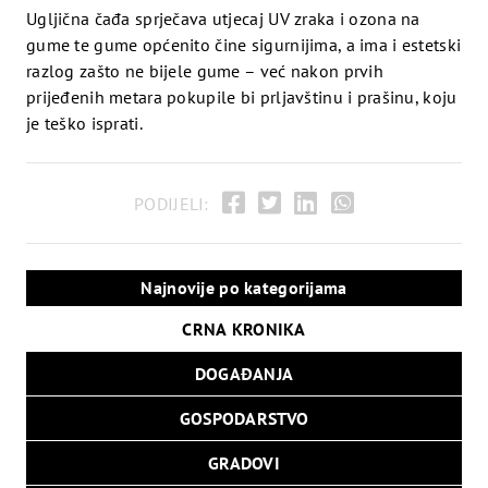
Ugljična čađa sprječava utjecaj UV zraka i ozona na
gume te gume općenito čine sigurnijima, a ima i estetski
razlog zašto ne bijele gume – već nakon prvih
prijeđenih metara pokupile bi prljavštinu i prašinu, koju
je teško isprati.
PODIJELI:
Najnovije po kategorijama
CRNA KRONIKA
DOGAĐANJA
GOSPODARSTVO
GRADOVI