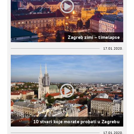
Zagreb zimi – timelapse
17.01.2020.
10 stvari koje morate probati u Zagrebu
17.01.2020.