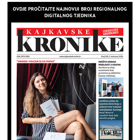
OVDJE PROČITAJTE NAJNOVIJI BROJ REGIONALNOG
DIGITALNOG TJEDNIKA