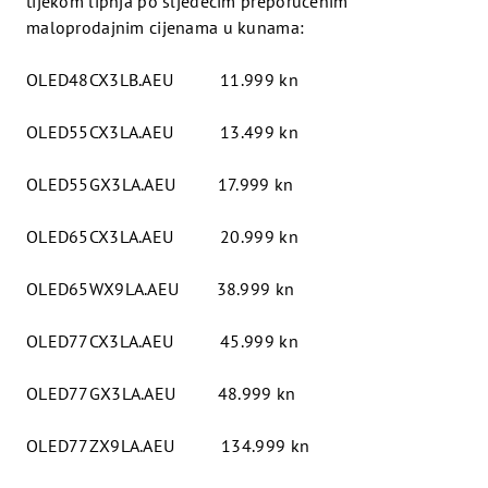
tijekom lipnja po sljedećim preporučenim
maloprodajnim cijenama u kunama:
OLED48CX3LB.AEU 11.999 kn
OLED55CX3LA.AEU 13.499 kn
OLED55GX3LA.AEU 17.999 kn
OLED65CX3LA.AEU 20.999 kn
OLED65WX9LA.AEU 38.999 kn
OLED77CX3LA.AEU 45.999 kn
OLED77GX3LA.AEU 48.999 kn
OLED77ZX9LA.AEU 134.999 kn