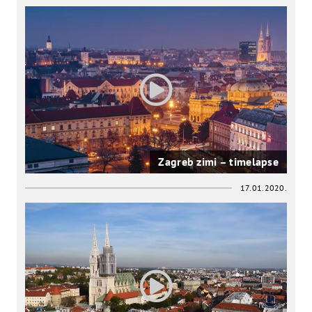
Zagreb zimi – timelapse
17.01.2020.