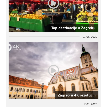
Top destinacije u Zagrebu
17.01.2020.
Zagreb u 4K rezoluciji
17.01.2020.