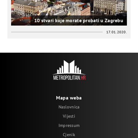
10 stvari koje morate probati u Zagrebu
17.01.2020.
Mapa weba
Naslovnica
Vijesti
Impressum
Cjenik