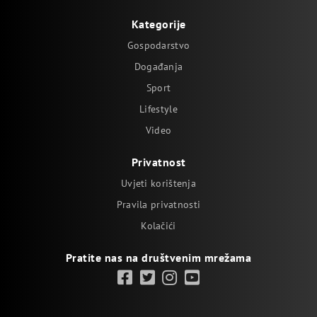
Kategorije
Gospodarstvo
Događanja
Sport
Lifestyle
Video
Privatnost
Uvjeti korištenja
Pravila privatnosti
Kolačići
Pratite nas na društvenim mrežama