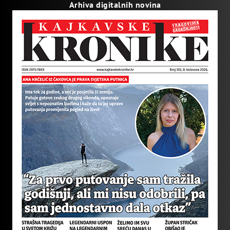
Arhiva digitalnih novina