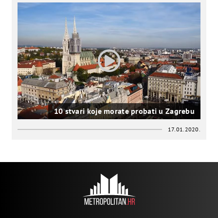
10 stvari koje morate probati u Zagrebu
17.01.2020.