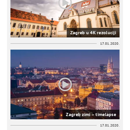
Zagreb u 4K rezoluciji
17.01.2020.
Zagreb zimi – timelapse
17.01.2020.