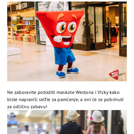
Ne zaboravite potražiti maskote Westona i Vicky kako
biste napravili selfie za pamćenje, a oni će se pobrinuti
za odličnu zabavu!