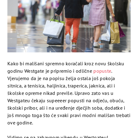
Kako bi mališani spremno koračali kroz novu školsku
godinu Westgate je pripremio i odlične
popuste
.
Vjerujemo da je na popisu želja ostala još pokoja
sitnica, a tenisica, haljinica, traperica, jaknica, ali i
školske opreme nikad previše. Upravo zato vas u
Westgateu čekaju supeeeer popusti na odjeću, obuću,
školski pribor, ali i na uređenje dječjih soba, dodatke i
još mnogo toga što će svaki pravi modni mališan trebati
ove godine.
Vidimo se na zabavnom vikendu u Westgateu!