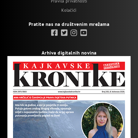
Pravila privatnosti
Kolačići
Pratite nas na društvenim mrežama
Arhiva digitalnih novina