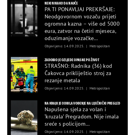
NEKI NIKAKO DA NAUČE
PA TI PONAVLJAJ PREKRŠAJE:
Neodgovornom vozaču prijeti
ogromna kazna – više od 5000
eura, zatvor na četiri mjeseca,
oduzimanje vozačke…
Objavljeno: 14.09.2025.
Metropolitan
ZADOBIO JE OZLJEDE OPASNE PO ŽIVOT
STRAŠNO: Radnika (36) kod
Čakovca prikliještio stroj za
rezanje metala
Objavljeno: 14.09.2025.
Metropolitan
NA KRAJU JE ODBILA VOĐENJE NA LIJEČNIČKI PREGLED
Napušena sjela za volan i
‘kruzala’ Pregradom. Nije imala
sreće s policijom…
Objavljeno: 14.09.2025.
Metropolitan