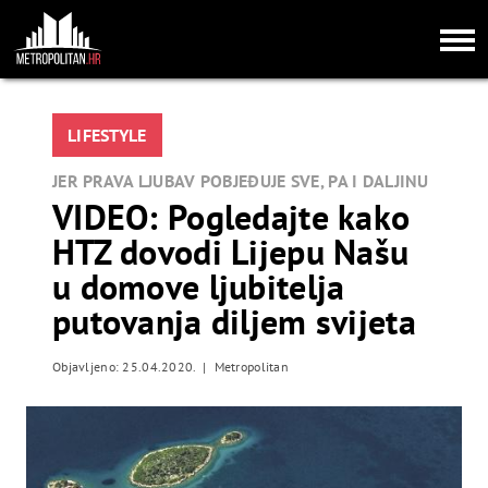
Besplatne kasino poker igre s djeliteljem 2024
Najveci Jackpot U Hrvatskoj
: Još se ne mogu igrati svi
automati dostupni za igranje na mreži na mobilnim
uređajima.
LIFESTYLE
Slot Wild Wild West The Great Train Heist Bonusi I
JER PRAVA LJUBAV POBJEĐUJE SVE, PA I DALJINU
Besplatne Vrtnje
- U prosjeku, ukupna stopa povrata
VIDEO: Pogledajte kako
novca za igrača u slotovima za odrasle iznosi 96%.
HTZ dovodi Lijepu Našu
Bob Casino Hr 2025 Review
: Čak se i čovjekov vječni
neprijatelj, seks, ne može podudarati jer se privlačnost
u domove ljubitelja
igraonice proteže na različite spolove, dobi, rase i vjere.
putovanja diljem svijeta
Slot uživo za igranje karata 2024
Objavljeno: 25.04.2020.
Metropolitan
Kako Koristiti Cashlib Za Online Casino U Hrvatskoj
Bili smo sretni kad smo otkrili da je Alinsus uvijek
spreman pružiti vam ruku pomoći.
Slot Primal Megaways Bonusi I Besplatne Vrtnje