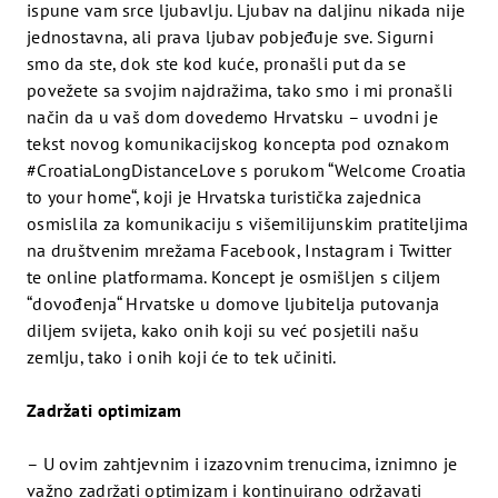
ispune vam srce ljubavlju. Ljubav na daljinu nikada nije
jednostavna, ali prava ljubav pobjeđuje sve. Sigurni
smo da ste, dok ste kod kuće, pronašli put da se
povežete sa svojim najdražima, tako smo i mi pronašli
način da u vaš dom dovedemo Hrvatsku – uvodni je
tekst novog komunikacijskog koncepta pod oznakom
#CroatiaLongDistanceLove s porukom “Welcome Croatia
to your home“, koji je Hrvatska turistička zajednica
osmislila za komunikaciju s višemilijunskim pratiteljima
na društvenim mrežama Facebook, Instagram i Twitter
te online platformama. Koncept je osmišljen s ciljem
“dovođenja“ Hrvatske u domove ljubitelja putovanja
diljem svijeta, kako onih koji su već posjetili našu
zemlju, tako i onih koji će to tek učiniti.
Zadržati optimizam
– U ovim zahtjevnim i izazovnim trenucima, iznimno je
važno zadržati optimizam i kontinuirano održavati