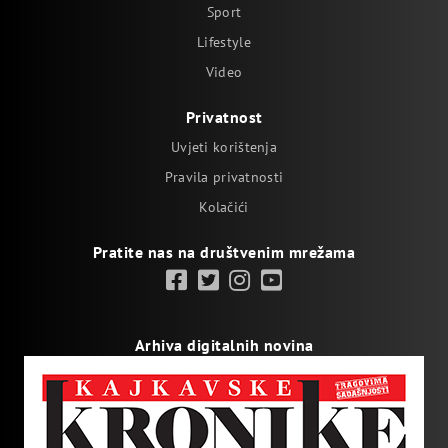
Sport
Lifestyle
Video
Privatnost
Uvjeti korištenja
Pravila privatnosti
Kolačići
Pratite nas na društvenim mrežama
Arhiva digitalnih novina