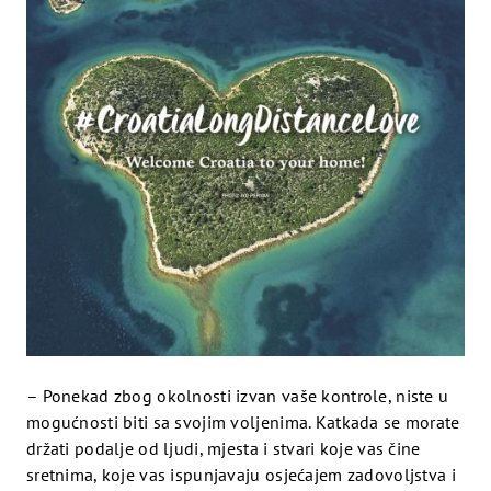
Mini rulet idealan je za početnike i iskusne igrače koji se
žele odvojiti od uobičajenog igranja klasične verzije.
Ako imate sve što je potrebno za razgovor s kopijama
mačaka, tada morate pokrenuti ovaj utor za 2024, godinu
da biste ih pronašli.
Virtualni slot u hrvatskoj pravila karte 2024
Slot Safari King Bonusi I Besplatne Vrtnje
Ova jackpot igra iz Ininija poznata je po Potavljanju vjet kog
rekorda za najveću isplatu na mrežnim utorima ikad, a za
pobjedu ne morate igrati po maksimalnoj okladi.
Rulet Zarada
Uz besplatne okretaje i bonus za podudaranje na stolu, teško
je proći pored ove promocije za Promo.
– Ponekad zbog okolnosti izvan vaše kontrole, niste u
Poker Kako Igrati
mogućnosti biti sa svojim voljenima. Katkada se morate
držati podalje od ljudi, mjesta i stvari koje vas čine
sretnima, koje vas ispunjavaju osjećajem zadovoljstva i