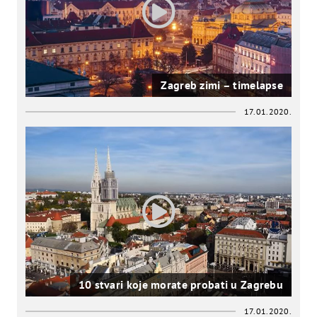
Zagreb zimi – timelapse
17.01.2020.
10 stvari koje morate probati u Zagrebu
17.01.2020.