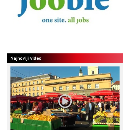
Najnoviji video