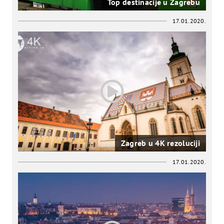
Top destinacije u Zagrebu
17.01.2020.
Zagreb u 4K rezoluciji
17.01.2020.