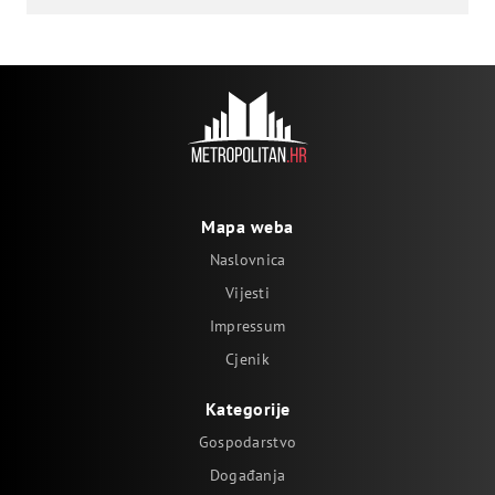
Mapa weba
Naslovnica
Vijesti
Impressum
Cjenik
Kategorije
Gospodarstvo
Događanja