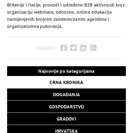
Britanije i Italije, provodi i određene B2B aktivnosti kroz
organizaciju webinara, odnosno, online edukacija
namijenjenih brojnim zainteresiranim agentima i
organizatorima putovanja.
PODIJELI:
Najnovije po kategorijama
CRNA KRONIKA
DOGAĐANJA
GOSPODARSTVO
GRADOVI
HRVATSKA