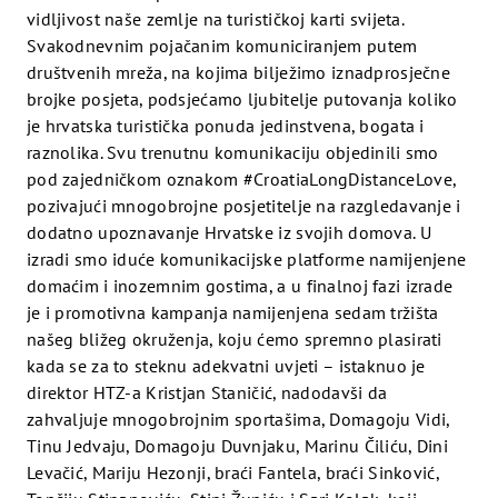
vidljivost naše zemlje na turističkoj karti svijeta.
Svakodnevnim pojačanim komuniciranjem putem
društvenih mreža, na kojima bilježimo iznadprosječne
brojke posjeta, podsjećamo ljubitelje putovanja koliko
je hrvatska turistička ponuda jedinstvena, bogata i
raznolika. Svu trenutnu komunikaciju objedinili smo
pod zajedničkom oznakom #CroatiaLongDistanceLove,
pozivajući mnogobrojne posjetitelje na razgledavanje i
dodatno upoznavanje Hrvatske iz svojih domova. U
izradi smo iduće komunikacijske platforme namijenjene
domaćim i inozemnim gostima, a u finalnoj fazi izrade
je i promotivna kampanja namijenjena sedam tržišta
našeg bližeg okruženja, koju ćemo spremno plasirati
kada se za to steknu adekvatni uvjeti – istaknuo je
direktor HTZ-a Kristjan Staničić, nadodavši da
zahvaljuje mnogobrojnim sportašima, Domagoju Vidi,
Tinu Jedvaju, Domagoju Duvnjaku, Marinu Čiliću, Dini
Levačić, Mariju Hezonji, braći Fantela, braći Sinković,