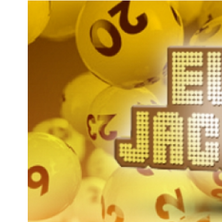
Besplatne Igre Slot
Također možete izvršiti plaćanja na nekoliko različitih načina,
Najbolja Interac Kasina 2025
Opet, jedna zabluda u vezi s Bitcoin transakcijama je da su po
Sticpay Casino No Deposit Bonus