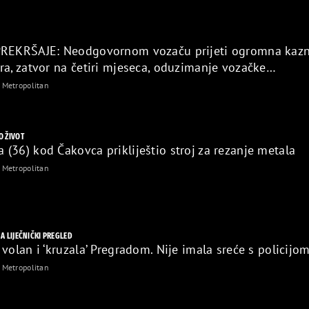
PREKRŠAJE: Neodgovornom vozaču prijeti ogromna kaz
ra, zatvor na četiri mjeseca, oduzimanje vozačke…
Metropolitan
O ŽIVOT
(36) kod Čakovca prikliještio stroj za rezanje metala
Metropolitan
NA LIJEČNIČKI PREGLED
volan i ‘kruzala’ Pregradom. Nije imala sreće s policijo
Metropolitan