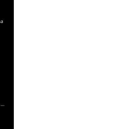
na
m…