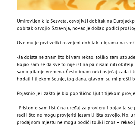
Umirovljenik iz Sesveta, osvojivši dobitak na Eurojackp
dobitak osvojio 5.travnja, novac je došao podići prošlo
Ovo mu je prvi veliki osvojeni dobitak u igrama na sreć
-Ja doista ne znam što bi vam rekao, toliko sam uzbuđe
Pogledaj
Bojao sam se da sve to nije istina pa nisam niti obitelji
samo pitanje vremena. Često imam neki osjećaj kada i ko
hodati i tijekom šetnje, tog dana, glavom su mi prošli b
video
Pojasnio je i zašto je bio poprilično ljutit tijekom provj
-Prislonio sam listić na uređaj za provjeru i pojavila 
Pogledaj
radi i što ne mogu provjeriti jesam li išta osvojio. No, 
prodajnom mjestu ne mogu podići toliki iznos – rekao j