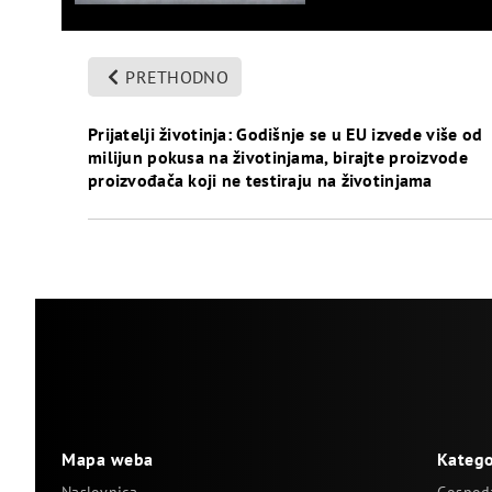
PRETHODNO
Prijatelji životinja: Godišnje se u EU izvede više od
milijun pokusa na životinjama, birajte proizvode
proizvođača koji ne testiraju na životinjama
Mapa weba
Katego