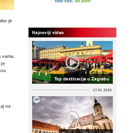
Iako je
Najnoviji video
s vama.
 je
uno
Top destinacije u Zagrebu
17.01.2020.
đaj ne