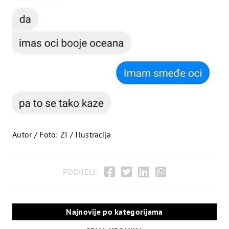
Autor / Foto: ZI / Ilustracija
PODIJELI:
Najnovije po kategorijama