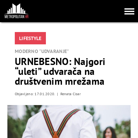
Igrajući pošteni slot 2024
Internetski Kasino S Paysafecard Kasina 2025
: Svi
izgledaju otrcano, kao da su proveli cijeli dan kockajući
se i vjerojatno nemaju pojma koliko je sati.
LIFESTYLE
20bet Casino No Deposit Bonus
- Što se tiče poštene
MODERNO "UDVARANJE"
igre, internetski kasino ni na koji način nije inferiorniji
URNEBESNO: Najgori
od bilo kojeg drugog poštenog kasina.
“uleti” udvarača na
Keno Casino 50 Free Spins
: Ako imate određenu
strategiju i dobro se bavite hrvanjem, velika je
društvenim mrežama
vjerojatnost da ćete osvojiti nekoliko oklada, tako da
nema razloga za brigu.
Objavljeno: 17.01.2020.
Renata Cisar
Kockarski kockanje besplatni bez registracije 2024
Rulet Kako Dobiti
Igrači koji se odluče na izazov mogu malo povećati rizik
odabirom veličine oklade.