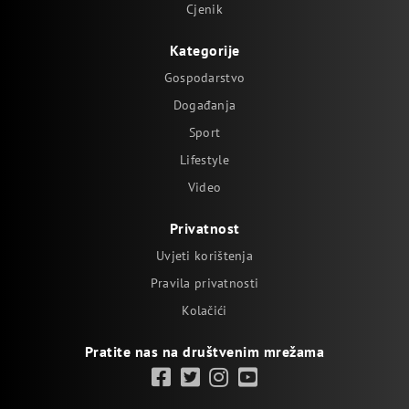
Cjenik
Kategorije
Gospodarstvo
Događanja
Sport
Lifestyle
Video
Privatnost
Uvjeti korištenja
Pravila privatnosti
Kolačići
Pratite nas na društvenim mrežama