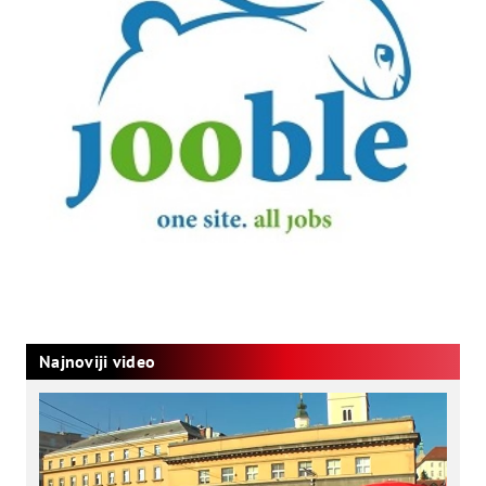
Najnoviji video