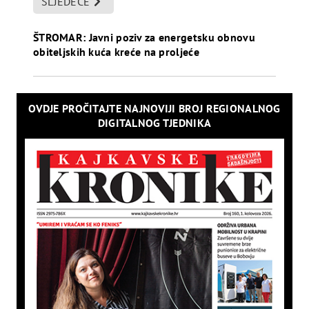
SLJEDEĆE
ŠTROMAR: Javni poziv za energetsku obnovu
obiteljskih kuća kreće na proljeće
OVDJE PROČITAJTE NAJNOVIJI BROJ REGIONALNOG
DIGITALNOG TJEDNIKA