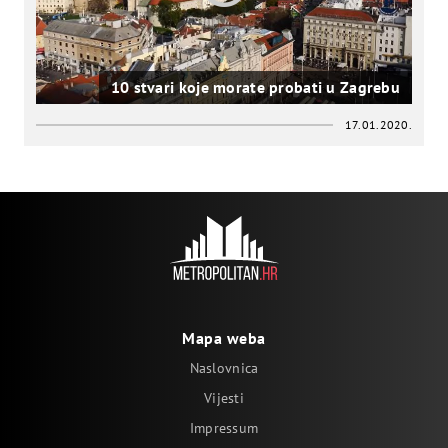
10 stvari koje morate probati u Zagrebu
17.01.2020.
Mapa weba
Naslovnica
Vijesti
Impressum