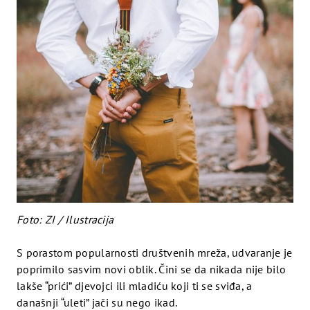
Poker Broj Karata
Regulirani internetski poker rezultirat će nekim
petljanjem sustava jer državi trenutno nedostaju
tradicionalne ovlasti kasina.
Ali ako želite velike pobjede, možete predvidjeti da će
doći do dodira u napadu ili čak golu na terenu.
Kako brojati karte u najboljem virtualnom blackjacku u
hrvatskoj 2024
Slot Taco Brothers Bonusi I Besplatne Vrtnje
U slučaju da se pojavi pet raspršenih simbola, igrač može igrati
s 50 besplatnih okretaja.
Foto: ZI / Ilustracija
Rulet Dobitak
Međutim, značajka proširenja za Einsin pojavljuje se samo u
S porastom popularnosti društvenih mreža, udvaranje je
redu u kojem se nalaze plave i crvene srednjovjekovne kacige.
poprimilo sasvim novi oblik. Čini se da nikada nije bilo
Slot High Roller Bonusi I Besplatne Vrtnje
lakše “prići” djevojci ili mladiću koji ti se sviđa, a
današnji “uleti” jači su nego ikad.