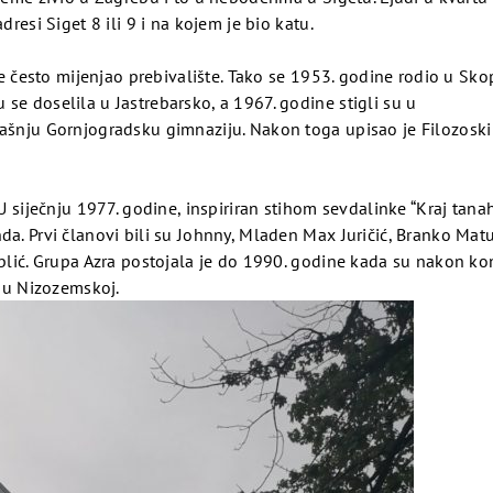
dresi Siget 8 ili 9 i na kojem je bio katu.
ete često mijenjao prebivalište. Tako se 1953. godine rodio u Sko
se doselila u Jastrebarsko, a 1967. godine stigli su u
našnju Gornjogradsku gimnaziju. Nakon toga upisao je Filozoski
iječnju 1977. godine, inspiriran stihom sevdalinke “Kraj tana
da. Prvi članovi bili su Johnny, Mladen Max Juričić, Branko Matu
ublić. Grupa Azra postojala je do 1990. godine kada su nakon ko
i u Nizozemskoj.