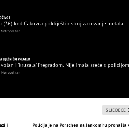
O ŽIVOT
(36) kod Čakovca prikliještio stroj za rezanje metala
Metropolitan
NA LIJEČNIČKI PREGLED
volan i ‘kruzala’ Pregradom. Nije imala sreće s policijo
Metropolitan
SLJEDEĆE
zi i
Policija je na Porscheu na Jankomiru pronašla 