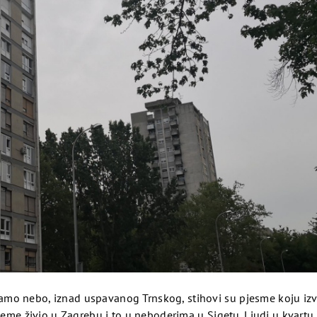
igrajte besplatno 2024
.
 mogao biti prvi korak ka širem ukidanju različitih modernizacij
amo nebo, iznad uspavanog Trnskog, stihovi su pjesme koju iz
ijeme živio u Zagrebu i to u neboderima u Sigetu. Ljudi u kvartu