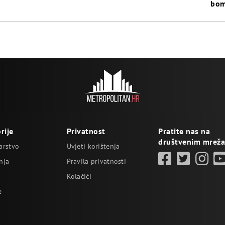
bom
rije
Privatnost
Pratite nas na
društvenim mrež
arstvo
Uvjeti korištenja
nja
Pravila privatnosti
Kolačići
e