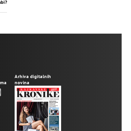
bi?
Arhiva digitalnih
ama
novina