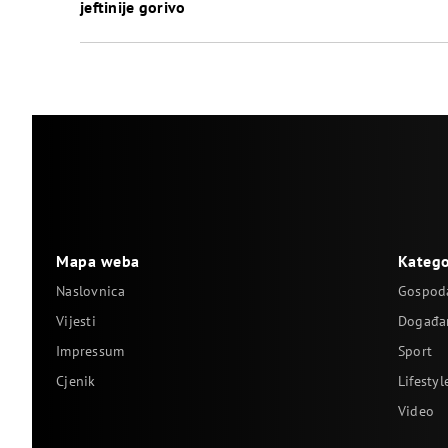
jeftinije gorivo
Mapa weba
Katego
Naslovnica
Gospod
Vijesti
Događa
Impressum
Sport
Cjenik
Lifestyl
Video