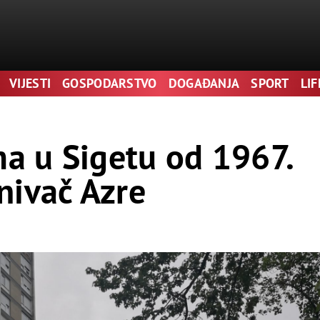
24
rajte svoje omiljene automate na mreži, a da niste igrač kasina.
VIJESTI
GOSPODARSTVO
DOGAĐANJA
SPORT
LI
g svetog Trojstva iz filma, ostali dobro plaćeni simboli su pro
m pretražiti kako bih otkrio da za povlačenje bankovnih transf
a u Sigetu od 1967.
enih ograničenja za povlačenje.
nivač Azre
 internetu 2024
te ove vještine.
i u najpopularniji i najveći kasino na svijetu, bilo je cijelo vr
ikacijske runde.