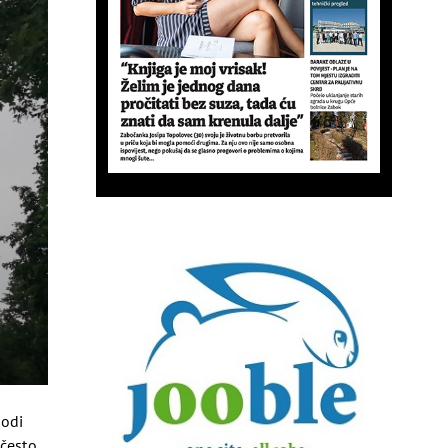
a koje su stupile na snagu nakon završetka Drugog vatikanskog
vodi
 često