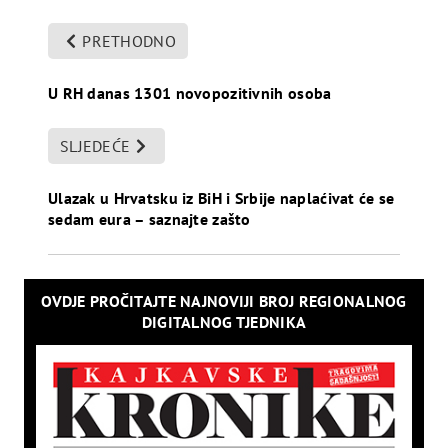
PRETHODNO
U RH danas 1301 novopozitivnih osoba
SLJEDEĆE
Ulazak u Hrvatsku iz BiH i Srbije naplaćivat će se
sedam eura – saznajte zašto
OVDJE PROČITAJTE NAJNOVIJI BROJ REGIONALNOG
DIGITALNOG TJEDNIKA