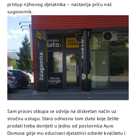
pristup njihovog djelatnika – nastavlja priču naš
sugovornik.
Sam proces otkupa se odvija na diskretan način uz
stručnu uslugu. Staro odnosno lom zlato koje želite
prodati treba donijeti u jednu od poslovnica Auro
Domusa gdje mu educirani djelatnici odrede kvalitetu i