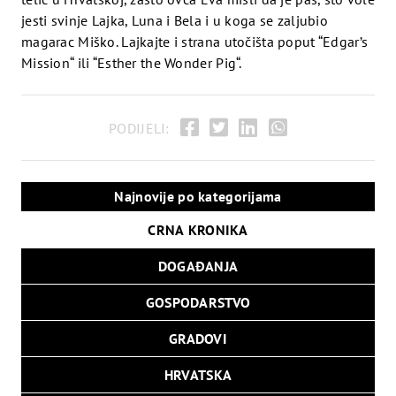
jesti svinje Lajka, Luna i Bela i u koga se zaljubio
magarac Miško. Lajkajte i strana utočišta poput “Edgar’s
Mission“ ili “Esther the Wonder Pig“.
PODIJELI:
Najnovije po kategorijama
CRNA KRONIKA
DOGAĐANJA
GOSPODARSTVO
GRADOVI
HRVATSKA