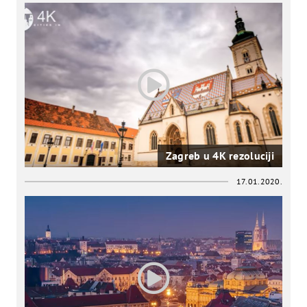
Zagreb u 4K rezoluciji
17.01.2020.