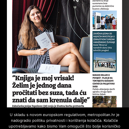
U skladu s novom europskom regulativom, metropolitan.hr je
nadogradio politiku privatnosti i korištenja kolačića. Kolačiće
upotrebljavamo kako bismo Vam omogućili što bolje korisničko