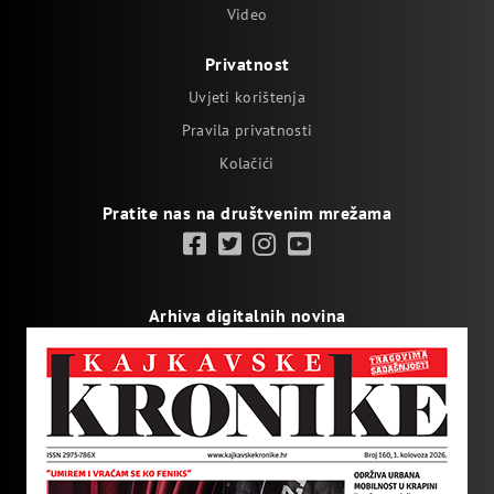
Video
Privatnost
Uvjeti korištenja
Pravila privatnosti
Kolačići
Pratite nas na društvenim mrežama
Arhiva digitalnih novina