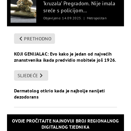
‘kruzala’ Pregradom. Nije imala
sreće s policijom…
Objavljeno: 14.09.2025.
Metropolitan
PRETHODNO
KOJI GENIJALAC: Evo kako je jedan od najvećih
znanstvenika ikada predvidio mobitele još 1926.
SLJEDEĆE
Dermatolog otkrio kada je najbolje nanijeti
dezodorans
OVDJE PROČITAJTE NAJNOVIJI BROJ REGIONALNOG
DIGITALNOG TJEDNIKA