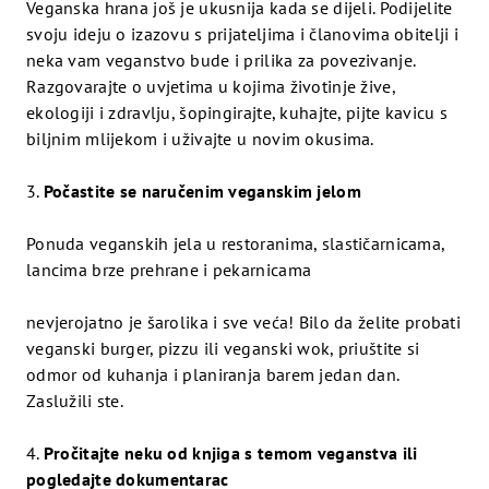
Veganska hrana još je ukusnija kada se dijeli. Podijelite
svoju ideju o izazovu s prijateljima i članovima obitelji i
neka vam veganstvo bude i prilika za povezivanje.
Razgovarajte o uvjetima u kojima životinje žive,
ekologiji i zdravlju, šopingirajte, kuhajte, pijte kavicu s
biljnim mlijekom i uživajte u novim okusima.
3.
Počastite se naručenim veganskim jelom
Ponuda veganskih jela u restoranima, slastičarnicama,
lancima brze prehrane i pekarnicama
nevjerojatno je šarolika i sve veća! Bilo da želite probati
veganski burger, pizzu ili veganski wok, priuštite si
odmor od kuhanja i planiranja barem jedan dan.
Zaslužili ste.
4.
Pročitajte neku od knjiga s temom veganstva ili
pogledajte dokumentarac