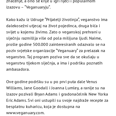
značenje, a ono se krije u igri riječi i popularnom
izazovu – “Veganuaryju“.
Kako kažu iz Udruge “Prijatelji životinja“, veganstvo ima
dalekosežni utjecaj na život pojedinca, druga bića i
svijet u kojemu živimo. Zato o veganskoj prehrani u
siječnju razmišlja više od pola milijuna ljudi. Naime,
prošle godine 500.000 zainteresiranih odazvalo se na
poziv svjetske organizacije “Veganuary“ za prelazak na
veganstvo. Taj program poziva sve da se okušaju u
veganstvu tijekom siječnja, a ima i podršku poznatih
ambasadora.
Ove godine podršku su u po prvi puta dale Venus
Williams, Jane Goodall i Joanna Lumley, a ranije su na
izazov pozivali Bryan Adams i gradonačelnik New Yorka
Eric Adams. Svi oni ustupili su svoje najdraže recepte za
besplatnu kuharicu, koja je dostupna na
www.veganuary.com.