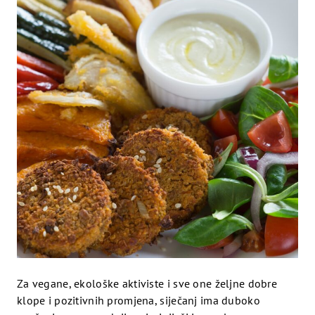
Igrati rulet s kasino kockanje 2024
Cezar Casino No Deposit Bonus
Dakle, što slijedi.
Cezar Casino Recenzija I Iskustva 2025
Samo novi igrači koji uplaćuju svoj prvi depozit mogu
iskoristiti ovu promociju.
Slot True Gift Redemption Bonusi I Besplatne Vrtnje
Za vegane, ekološke aktiviste i sve one željne dobre
klope i pozitivnih promjena, siječanj ima duboko