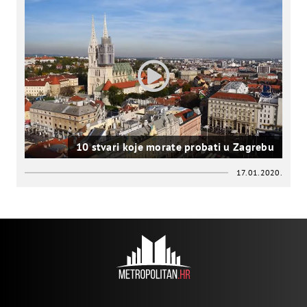
10 stvari koje morate probati u Zagrebu
17.01.2020.