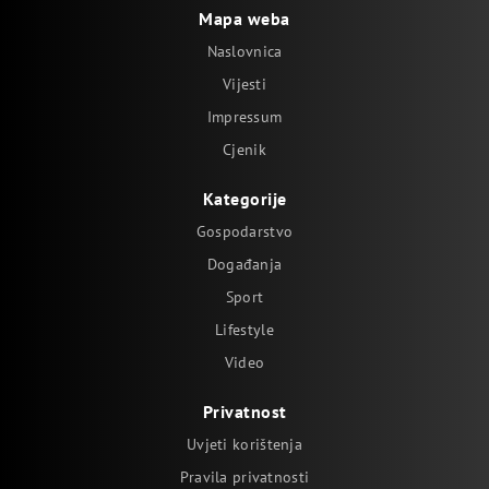
Mapa weba
Naslovnica
Vijesti
Impressum
Cjenik
Kategorije
Gospodarstvo
Događanja
Sport
Lifestyle
Video
Privatnost
Uvjeti korištenja
Pravila privatnosti