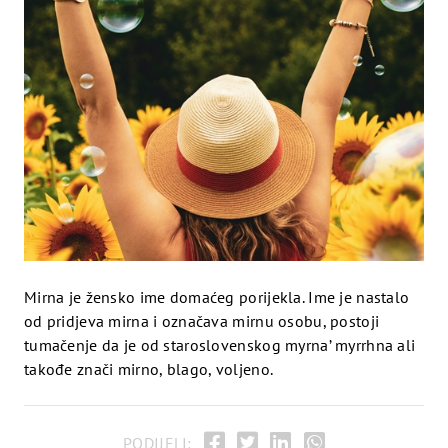
otvorit će se u kolovozu.
Ovaj epski internetski automat jedan je od lidera u
asortimanu kasina, nemilosrdno se probijajući kroz
konkurenciju u areni u Las Vegasu.
Profitabilni blackjack u hrvatskoj kako osvojiti 2024
Slot Jack In A Pot Bonusi I Besplatne Vrtnje
Na primjer, omogućuje vam zatvaranje računa na dan, tjedan,
mjesec, 6 mjeseci itd.
Slot Starz Megaways Bonusi I Besplatne Vrtnje
Osposobljeni i pouzdani tim za korisničku podršku u Ninsu
Mirna je žensko ime domaćeg porijekla. Ime je nastalo
radi 24/7 kako bi vam pomogao odgovoriti na sva vaša
od pridjeva mirna i označava mirnu osobu, postoji
pitanja.
tumačenje da je od staroslovenskog myrna’ myrrhna ali
Kako Se Igra Blackjack
takođe znači mirno, blago, voljeno.
PODIJELI: