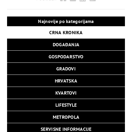
Najnovije po kategorijama
CRNA KRONIKA
DOGAĐANJA
GOSPODARSTVO
GRADOVI
HRVATSKA
KVARTOVI
LIFESTYLE
METROPOLA
SERVISNE INFORMACIJE