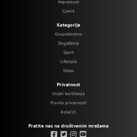
Impressum
Cjenik
Kategorije
Gospodarstvo
Događanja
Sport
Lifestyle
Video
Privatnost
Uvjeti korištenja
Pravila privatnosti
Kolačići
Pratite nas na društvenim mrežama