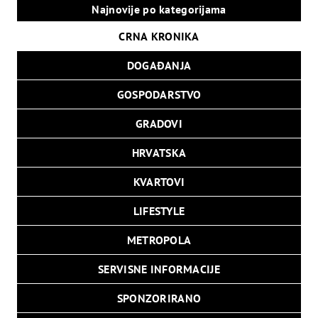
Najnovije po kategorijama
CRNA KRONIKA
DOGAĐANJA
GOSPODARSTVO
GRADOVI
HRVATSKA
KVARTOVI
LIFESTYLE
METROPOLA
SERVISNE INFORMACIJE
SPONZORIRANO