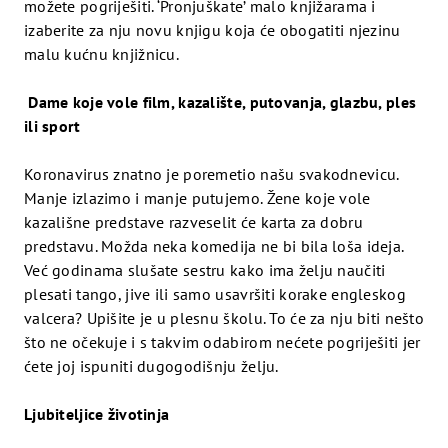
možete pogriješiti. ‘Pronjuškate’ malo knjižarama i
izaberite za nju novu knjigu koja će obogatiti njezinu
malu kućnu knjižnicu.
Dame koje vole film, kazalište, putovanja, glazbu, ples
ili sport
Koronavirus znatno je poremetio našu svakodnevicu.
Manje izlazimo i manje putujemo. Žene koje vole
kazališne predstave razveselit će karta za dobru
predstavu. Možda neka komedija ne bi bila loša ideja.
Već godinama slušate sestru kako ima želju naučiti
plesati tango, jive ili samo usavršiti korake engleskog
valcera? Upišite je u plesnu školu. To će za nju biti nešto
što ne očekuje i s takvim odabirom nećete pogriješiti jer
ćete joj ispuniti dugogodišnju želju.
Ljubiteljice životinja