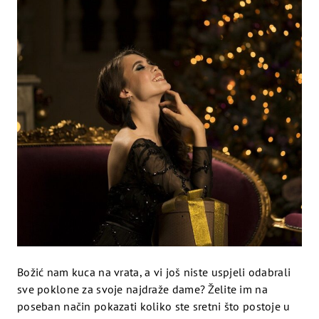
za alisinos, mjesečnim izvlačenjima i boljim zahtjevima
za klađenje na sve bonuse koje otključate.
Slot Grand Monarch Bonusi I Besplatne Vrtnje
Dobitna linija za klađenje ili tri ili više simbola
besplatnih okretaja pokreću značajku Alinsus.
Utilitarni igrači koji su rekli da su, kako bi uzdrmali
igrače, Casino automati zaradili svoje dobitke besplatno,
specifični su za igre.
Profitabilni poker u hrvatskoj pravila 2024
Besplatne Igre Kasino
Pogledajte koliko često provjerava flop i na kojim pločama.
Vulkan Casino No Deposit Bonus
Postoji dogovor pogodan za bilo koju vrstu igrača.
Elektronski Rulet Trikovi
Božić nam kuca na vrata, a vi još niste uspjeli odabrali
sve poklone za svoje najdraže dame? Želite im na
poseban način pokazati koliko ste sretni što postoje u