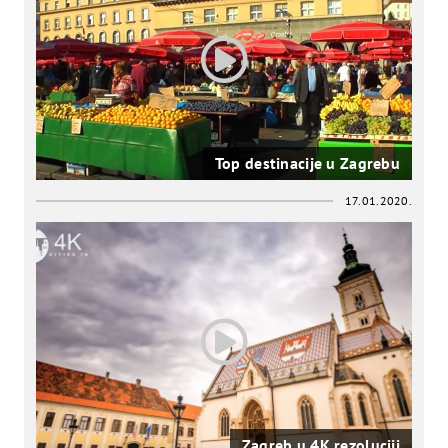
Top destinacije u Zagrebu
17.01.2020.
Zagreb u 4K rezoluciji