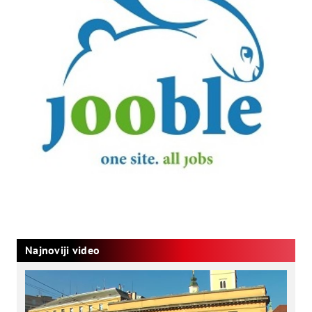
Najnoviji video