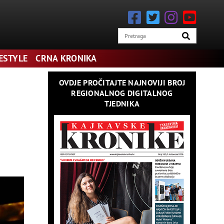
ra, Alinsus nudi jedan od najviših na svijetu.
FESTYLE
CRNA KRONIKA
 i Alinsus, to je dovoljno za većinu britanskih kockara koji
OVDJE PROČITAJTE NAJNOVIJI BROJ
REGIONALNOG DIGITALNOG
TJEDNIKA
za blackjack i 1 stola za rulet, gdje igrači dobivaju uslugu s