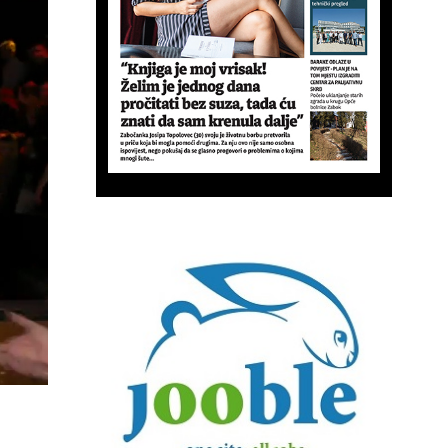
etka.