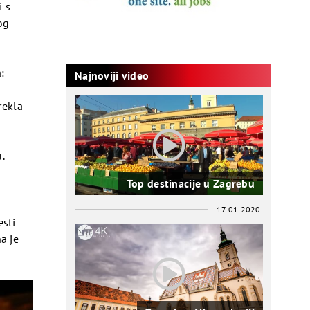
i s
og
:
Najnoviji video
rekla
u.
Top destinacije u Zagrebu
17.01.2020.
esti
a je