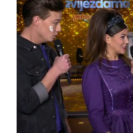
video
Pogledaj
video
Pogledaj
video