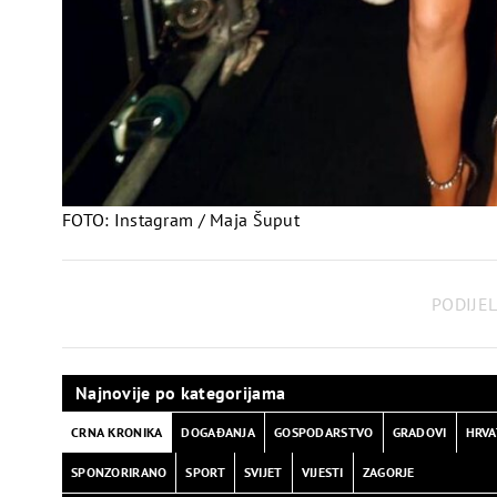
FOTO: Instagram / Maja Šuput
PODIJEL
Najnovije po kategorijama
CRNA KRONIKA
DOGAĐANJA
GOSPODARSTVO
GRADOVI
HRVA
SPONZORIRANO
SPORT
SVIJET
VIJESTI
ZAGORJE