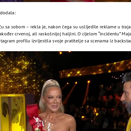
 dodala:
ću sa sobom – rekla je, nakon čega su uslijedile reklame u traj
kođer crvenoj, ali raskošnijoj haljini. O cijelom “incidentu” Maja
agram profilu izvijestila svoje pratitelje sa scenama iz backsta