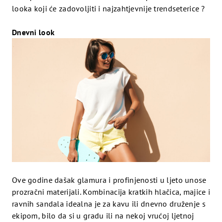
looka koji će zadovoljiti i najzahtjevnije trendseterice ?
Dnevni look
Ove godine dašak glamura i profinjenosti u ljeto unose
prozračni materijali. Kombinacija kratkih hlačica, majice i
ravnih sandala idealna je za kavu ili dnevno druženje s
ekipom, bilo da si u gradu ili na nekoj vrućoj ljetnoj