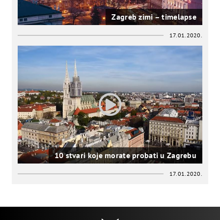
Zagreb zimi – timelapse
17.01.2020.
10 stvari koje morate probati u Zagrebu
17.01.2020.