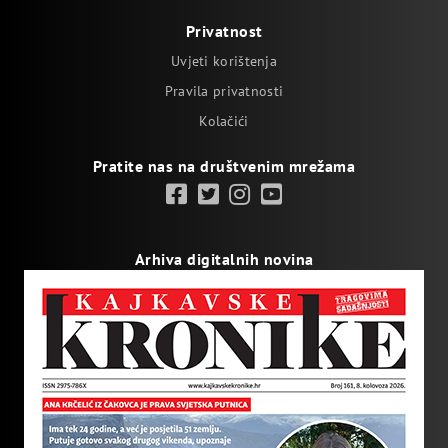
Privatnost
Uvjeti korištenja
Pravila privatnosti
Kolačići
Pratite nas na društvenim mrežama
Arhiva digitalnih novina