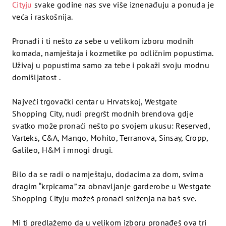
Cityju
svake godine nas sve više iznenađuju a ponuda je
veća i raskošnija.
Pronađi i ti nešto za sebe u velikom izboru modnih
komada, namještaja i kozmetike po odličnim popustima.
Uživaj u popustima samo za tebe i pokaži svoju modnu
domišljatost .
Najveći trgovački centar u Hrvatskoj, Westgate
Shopping City, nudi pregršt modnih brendova gdje
svatko može pronaći nešto po svojem ukusu: Reserved,
Varteks, C&A, Mango, Mohito, Terranova, Sinsay, Cropp,
Galileo, H&M i mnogi drugi.
Bilo da se radi o namještaju, dodacima za dom, svima
dragim “krpicama” za obnavljanje garderobe u Westgate
Shopping Cityju možeš pronaći sniženja na baš sve.
Mi ti predlažemo da u velikom izboru pronađeš ova tri