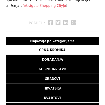
sniženja u
Westgate Shopping Cityju
!
PODIJELI:
Najnovije po kategorijama
CRNA KRONIKA
DOGAĐANJA
GOSPODARSTVO
GRADOVI
HRVATSKA
KVARTOVI