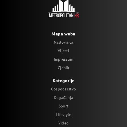
Mapa weba
Naslovnica
Vijesti
Impressum
Cjenik
Kategorije
Gospodarstvo
Događanja
Sport
Lifestyle
Video