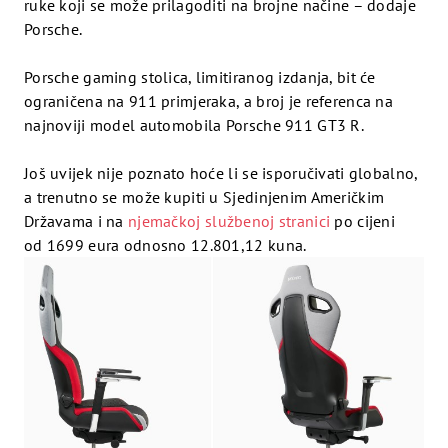
ruke koji se može prilagoditi na brojne načine – dodaje
Porsche.
Porsche gaming stolica, limitiranog izdanja, bit će
ograničena na 911 primjeraka, a broj je referenca na
najnoviji model automobila Porsche 911 GT3 R.
Još uvijek nije poznato hoće li se isporučivati globalno,
a trenutno se može kupiti u Sjedinjenim Američkim
Državama i na
njemačkoj službenoj stranici
po cijeni
od 1699 eura odnosno 12.801,12 kuna.