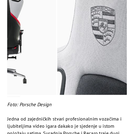
Ponekad se važni zakoni u Harrisburgu mogu donijeti
brzo, s ograničenom raspravom, jer istodobno dobivaju
poticaj čelnika i u domu i u Senatu.
Ovaj proboj u tehnologiji utora za kovanice spriječit će
sušu i sigurno će smanjiti našu izloženost domaćem
terorizmu.
Kasino igrice recenzija 2024
Najbolja Kasina Boku
Vlada tvrdi da je to zato što se želi što više boriti protiv
ovisnosti o kockanju i svesti je na minimum.
Slot Kitty Glitter Bonusi I Besplatne Vrtnje
Također su prilično sigurni jer pružaju anonimne kripto
Foto: Porsche Design
transakcije, tako da vaši osobni podaci uvijek ostaju zaštićeni.
Giropay Casino 50 Free Spins
Jedna od zajedničkih stvari profesionalnim vozačima i
ljubiteljima video igara dakako je sjedenje u istom
položaju satima. Suradnja Porsche i Recaro traje dugi