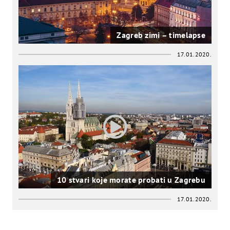
Zagreb zimi – timelapse
17.01.2020.
10 stvari koje morate probati u Zagrebu
17.01.2020.