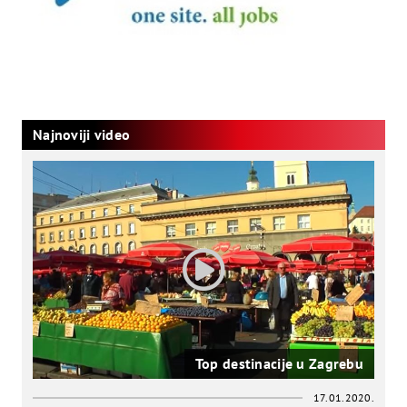
Najnoviji video
Top destinacije u Zagrebu
17.01.2020.