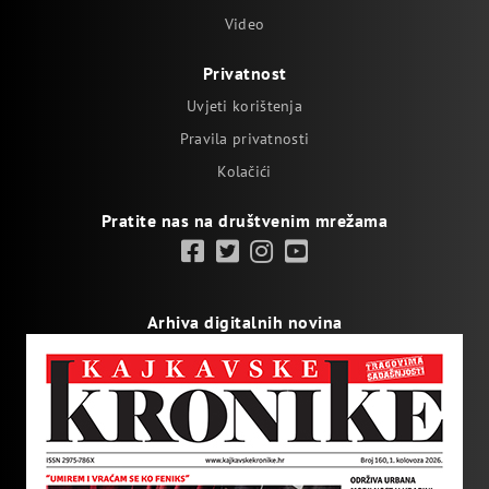
Video
Privatnost
Uvjeti korištenja
Pravila privatnosti
Kolačići
Pratite nas na društvenim mrežama
Arhiva digitalnih novina