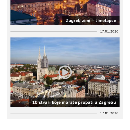
Zagreb zimi – timelapse
17.01.2020.
10 stvari koje morate probati u Zagrebu
17.01.2020.