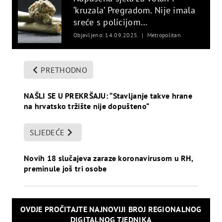
‘kruzala’ Pregradom. Nije imala
sreće s policijom…
Objavljeno: 14.09.2025.
Metropolitan
PRETHODNO
NAŠLI SE U PREKRŠAJU: “Stavljanje takve hrane
na hrvatsko tržište nije dopušteno“
SLJEDEĆE
Novih 18 slučajeva zaraze koronavirusom u RH,
preminule još tri osobe
OVDJE PROČITAJTE NAJNOVIJI BROJ REGIONALNOG
DIGITALNOG TJEDNIKA