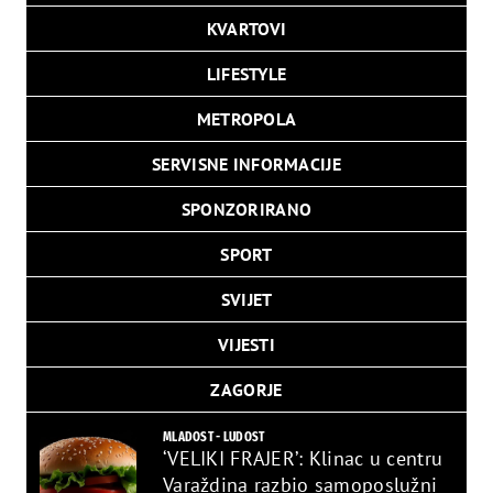
KVARTOVI
LIFESTYLE
METROPOLA
SERVISNE INFORMACIJE
SPONZORIRANO
SPORT
SVIJET
VIJESTI
ZAGORJE
MLADOST - LUDOST
‘VELIKI FRAJER’: Klinac u centru
Varaždina razbio samoposlužni