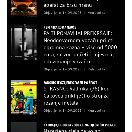
aparat za brzu hranu
Objavljeno: 14.09.2025.
Metropolitan
NEKI NIKAKO DA NAUČE
PA TI PONAVLJAJ PREKRŠAJE:
Neodgovornom vozaču prijeti
ogromna kazna – više od 5000
eura, zatvor na četiri mjeseca,
oduzimanje vozačke…
Objavljeno: 14.09.2025.
Metropolitan
ZADOBIO JE OZLJEDE OPASNE PO ŽIVOT
STRAŠNO: Radnika (36) kod
Čakovca prikliještio stroj za
rezanje metala
Objavljeno: 14.09.2025.
Metropolitan
NA KRAJU JE ODBILA VOĐENJE NA LIJEČNIČKI PREGLED
Napušena sjela za volan i