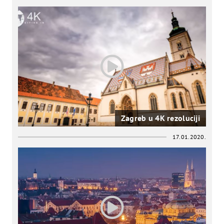
Zagreb u 4K rezoluciji
17.01.2020.