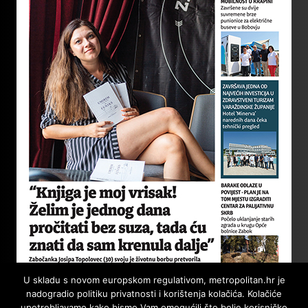
U skladu s novom europskom regulativom, metropolitan.hr je
nadogradio politiku privatnosti i korištenja kolačića. Kolačiće
upotrebljavamo kako bismo Vam omogućili što bolje korisničko