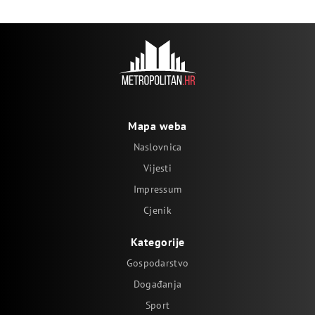
Mapa weba
Naslovnica
Vijesti
Impressum
Cjenik
Kategorije
Gospodarstvo
Događanja
Sport