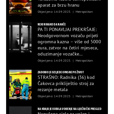
aparat za brzu hranu
Objavljeno: 14.09.2025.
Metropolitan
NEKI NIKAKO DA NAUČE
PA TI PONAVLJAJ PREKRŠAJE:
Neodgovornom vozaču prijeti
ogromna kazna – više od 5000
eura, zatvor na četiri mjeseca,
oduzimanje vozačke…
Objavljeno: 14.09.2025.
Metropolitan
ZADOBIO JE OZLJEDE OPASNE PO ŽIVOT
STRAŠNO: Radnika (36) kod
Čakovca prikliještio stroj za
rezanje metala
Objavljeno: 14.09.2025.
Metropolitan
NA KRAJU JE ODBILA VOĐENJE NA LIJEČNIČKI PREGLED
Napušena sjela za volan i