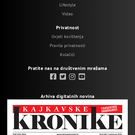
Lifestyle
Video
Privatnost
Uvjeti korištenja
Pravila privatnosti
Kolačići
Pratite nas na društvenim mrežama
Arhiva digitalnih novina