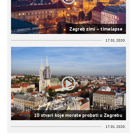
Zagreb zimi – timelapse
17.01.2020.
10 stvari koje morate probati u Zagrebu
17.01.2020.