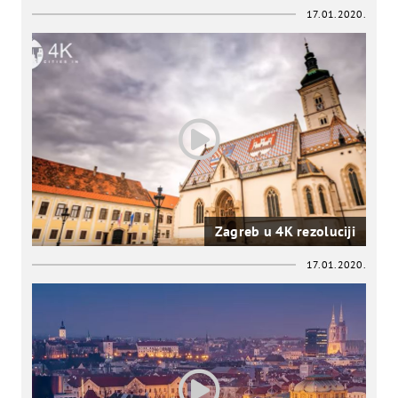
17.01.2020.
Zagreb u 4K rezoluciji
17.01.2020.