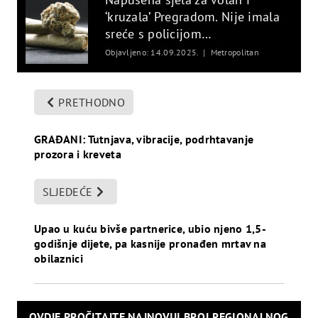
‘kruzala’ Pregradom. Nije imala
sreće s policijom…
Objavljeno: 14.09.2025.
Metropolitan
PRETHODNO
GRAĐANI: Tutnjava, vibracije, podrhtavanje
prozora i kreveta
SLJEDEĆE
Upao u kuću bivše partnerice, ubio njeno 1,5-
godišnje dijete, pa kasnije pronađen mrtav na
obilaznici
OVDJE PROČITAJTE NAJNOVIJI BROJ REGIONALNOG