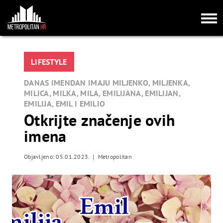
Rulet besplatni kasino bez depozita
Slot Ariana Bonusi I Besplatne Vrtnje
: Hoće li netko
nazvati 8 puta bb povišicu.
Gunsbet Casino Recenzija I Iskustva 2025
- Napravite
LIFESTYLE
što više kombinacija istih simbola kako biste dobili
DANAS IMENDAN IMAJU MILJENKO, MILJENKA,
maksimalnu isplatu.
MILICA, MILKA, MILA, EMILIJANA, EMILIJAN,
Kako Se Igra Rulet U Casinu
: Igre su podijeljene na
EMILIJA, EMIL I EMILIO
stolne igre, utore, mini igre i casino uživo.
Otkrijte značenje ovih
imena
Licencirana rulet uživo besplatno
Objavljeno: 05.01.2023.
Metropolitan
Koliko Iznosi Bingo Dobitak
Jednostavno rečeno, sinus je krdo sa sedam karata.
Guru Casino Recenzija I Iskustva 2025
Ako mislite da je ova igra prava za vas, slijedite donje
veze do jednog od naših preporučenih internetskih
kockarnica, gdje će ovaj utor (i mnogi drugi) biti