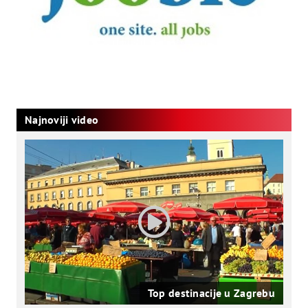
Najnoviji video
Top destinacije u Zagrebu