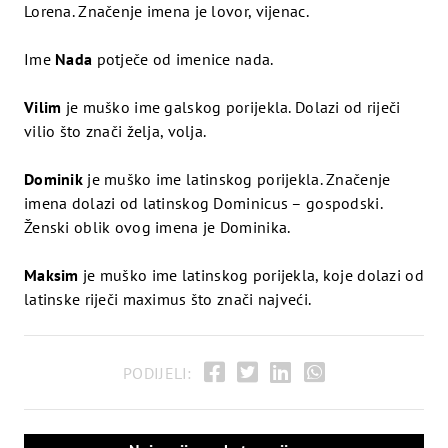
Lorena. Značenje imena je lovor, vijenac.
Ime
Nada
potječe od imenice nada.
Vilim
je muško ime galskog porijekla. Dolazi od riječi
vilio što znači želja, volja.
Dominik
je muško ime latinskog porijekla. Značenje
imena dolazi od latinskog Dominicus – gospodski.
Ženski oblik ovog imena je Dominika.
Maksim
je muško ime latinskog porijekla, koje dolazi od
latinske riječi maximus što znači najveći.
PODIJELI: