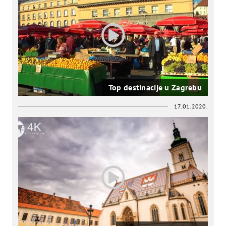
Top destinacije u Zagrebu
17.01.2020.