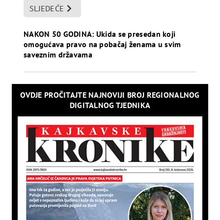
SLJEDEĆE
NAKON 50 GODINA: Ukida se presedan koji
omogućava pravo na pobačaj ženama u svim
saveznim državama
OVDJE PROČITAJTE NAJNOVIJI BROJ REGIONALNOG
DIGITALNOG TJEDNIKA