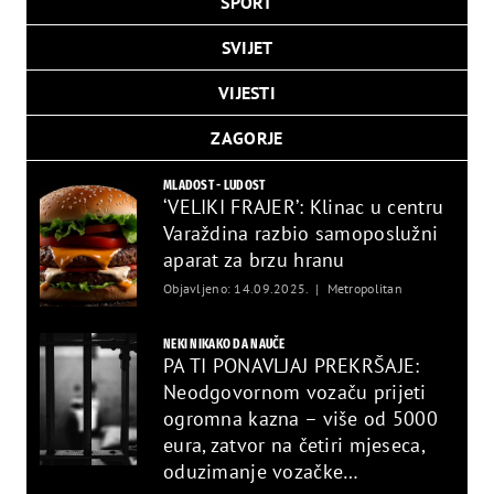
SPORT
SVIJET
VIJESTI
ZAGORJE
MLADOST - LUDOST
‘VELIKI FRAJER’: Klinac u centru
Varaždina razbio samoposlužni
aparat za brzu hranu
Objavljeno: 14.09.2025.
Metropolitan
NEKI NIKAKO DA NAUČE
PA TI PONAVLJAJ PREKRŠAJE:
Neodgovornom vozaču prijeti
ogromna kazna – više od 5000
eura, zatvor na četiri mjeseca,
oduzimanje vozačke…