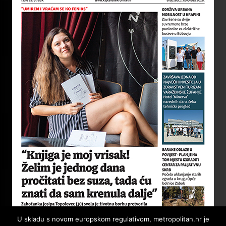
U skladu s novom europskom regulativom, metropolitan.hr je