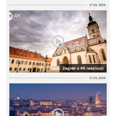
17.01.2020.
Zagreb u 4K rezoluciji
17.01.2020.