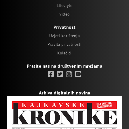
Lifestyle
Video
Privatnost
Uvjeti korištenja
Pravila privatnosti
Kolačići
Pratite nas na društvenim mrežama
Arhiva digitalnih novina