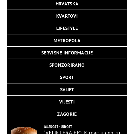
HRVATSKA
KVARTOVI
LIFESTYLE
METROPOLA
SERVISNE INFORMACIJE
SPONZORIRANO
SPORT
SVIJET
VIJESTI
ZAGORJE
MLADOST - LUDOST
‘VELIKI FRAJER’: Klinac u centru