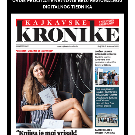
OVDJE PROČITAJTE NAJNOVIJI BROJ REGIONALNOG
DIGITALNOG TJEDNIKA