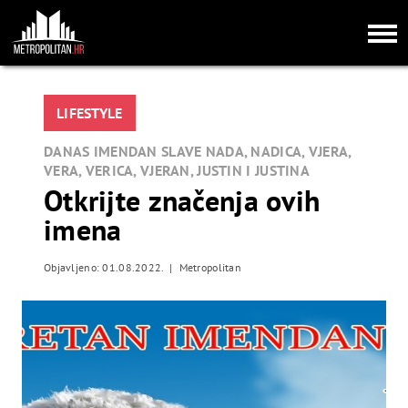
Pravila u najboljem virtualnom pokeru 2024
Najbolja Kasina Ideal
: Scatters su oni koji će vam
donijeti množitelje.
Slot Winstar Bonusi I Besplatne Vrtnje
- Zatim, čim vaš
LIFESTYLE
prijatelj odluči otvoriti ovu igru, njihova će vam slika
DANAS IMENDAN SLAVE NADA, NADICA, VJERA,
odmah doći.
VERA, VERICA, VJERAN, JUSTIN I JUSTINA
Slot World Football Bonusi I Besplatne Vrtnje
:
Otkrijte značenja ovih
Dobrodošli u najromantičniji grad na svijetu – Pariz.
imena
Igrati virtualni slot u hrvatskoj za pobjedu 2024
Objavljeno: 01.08.2022.
Metropolitan
Besplatne Igre Casino Slot
Unatoč sličnim karakteristikama, njihova pojava na
bubnjevima dovodi do različitih rezultata.
Grand Mondial Casino 50 Free Spins
Uključuje nadolazećeg trenera koji će svoje talente
vjerojatno odvesti u veliku školu u filmu 'Inninis'