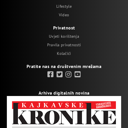
Lifestyle
Video
Privatnost
Uvjeti korištenja
Pravila privatnosti
Kolačići
Pratite nas na društvenim mrežama
Arhiva digitalnih novina