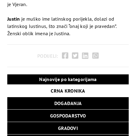
je Vjeran.
Justin
je muško ime latinskog porijekla, dolazi od
latinskog Iustinus, što znači “onaj koji je pravedan”.
Ženski oblik imena je Justina.
PODIJELI:
Najnovije po kategorijama
CRNA KRONIKA
DOGAĐANJA
GOSPODARSTVO
GRADOVI