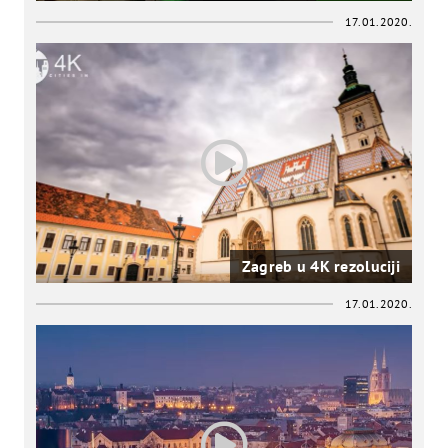
17.01.2020.
Zagreb u 4K rezoluciji
17.01.2020.