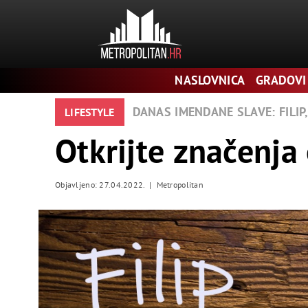
Pravila u najboljem virtualnom pokeru 20
Najbolja Kasina Ideal
: Scatters su oni koji će vam donije
Pretraga
NASLOVNICA
GRADOVI
Slot Winstar Bonusi I Besplatne Vrtnje
- Zatim, čim vaš pr
Slot World Football Bonusi I Besplatne Vrtnje
: Dobrodošl
DANAS IMENDANE SLAVE: FILIP
LIFESTYLE
Otkrijte značenja
Igrati virtualni slot u hrvatskoj za pobjed
Besplatne Igre Casino Slot
Objavljeno: 27.04.2022.
Metropolitan
Unatoč sličnim karakteristikama, njihova pojava na bubnje
Grand Mondial Casino 50 Free Spins
Uključuje nadolazećeg trenera koji će svoje talente vjeroja
Internetska kockarnica često imaju iste mogućnosti igranj
Potpuno besplatni automati na internetu 