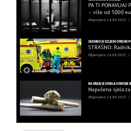
video
PA TI PONAVLJAJ 
– više od 5000 eu
Objavljeno: 14.09.2025.
Pogledaj
ZADOBIO JE OZLJEDE OPASNE P
STRAŠNO: Radnika 
video
Objavljeno: 14.09.2025.
NA KRAJU JE ODBILA VOĐENJE 
Pogledaj
Napušena sjela za 
Objavljeno: 14.09.2025.
video