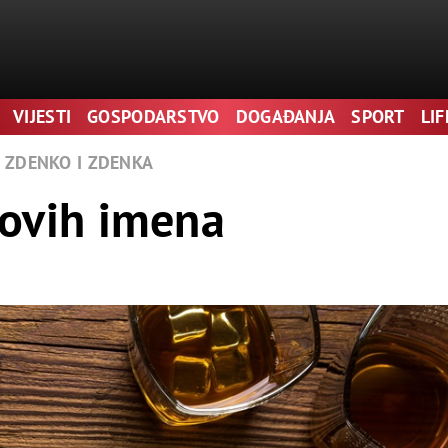
24
ti množitelje.
VIJESTI
GOSPODARSTVO
DOGAĐANJA
SPORT
LI
ijatelj odluči otvoriti ovu igru, njihova će vam slika odmah doći
i u najromantičniji grad na svijetu – Pariz.
, ZDENKO I ZDENKA
 ovih imena
u 2024
vima dovodi do različitih rezultata.
tno odvesti u veliku školu u filmu 'Inninis' sljedeće sezone igraj
a kao i fizička kockarnica, ali uz dodatnu pogodnost pristupa u
2024