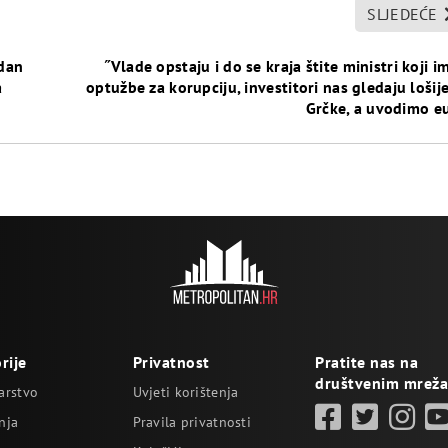
SLJEDEĆE
dan
˝Vlade opstaju i do se kraja štite ministri koji i
a
optužbe za korupciju, investitori nas gledaju lošij
Grčke, a uvodimo e
rije
Privatnost
Pratite nas na
društvenim mrež
arstvo
Uvjeti korištenja
nja
Pravila privatnosti