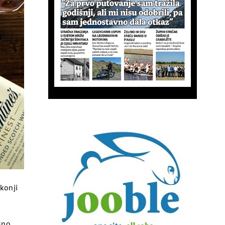
 konji
sno