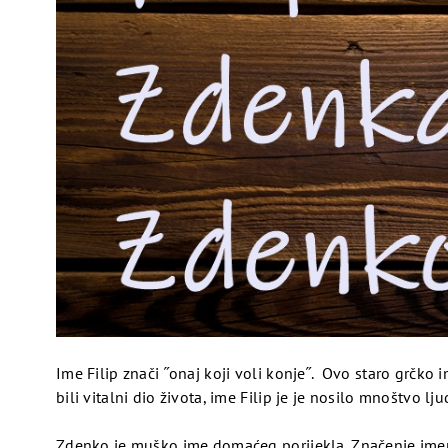
Texas Holdem Turniri
Postavljen je prvenstveno kako biste dugoročno pobjeđivali i 
Pravila Pokera Texas Holdem
Također bismo trebali napomenuti da javno mnijenje ne utječe 
Ideal Casino Recenzija I Iskustva 2025
Ime Filip znači ˝onaj koji voli konje˝. Ovo staro grčko
bili vitalni dio života, ime Filip je je nosilo mnoštvo l
Zdenko je muško ime domaćeg porijekla. Značenje imena