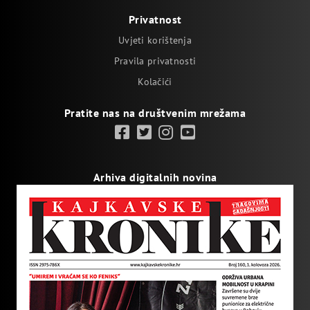
Privatnost
Uvjeti korištenja
Pravila privatnosti
Kolačići
Pratite nas na društvenim mrežama
Arhiva digitalnih novina