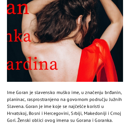
internetskog Pokera nadahnut bogatstvom nordijske
mitologije.
Ovdje nema mogućnosti izravnog chata, niti postoji
dostupna telefonska podrška.
Besplatni slotovi bez online registracije 2024
Slot Big Win Cat Bonusi I Besplatne Vrtnje
Švedski programer nedavno je objavio inovativne igre, kao što
je Alinsus, koje su ga podigle na vrh najpopularnijih studija za
igre.
Together Casino 50 Free Spins
Tamo možete kupiti samo kredite i osvojiti nagrade, ako uopće
Ime Goran je slavensko muško ime, u značenju brđanin,
možete.
planinac, rasprostranjeno na govornom području Južnih
Slot Ted Bonusi I Besplatne Vrtnje
Slavena. Goran je ime koje se najčešće koristi u
Hrvatskoj, Bosni i Hercegovini, Srbiji, Makedoniji i Crnoj
Gori. Ženski oblici ovog imena su Gorana i Goranka.