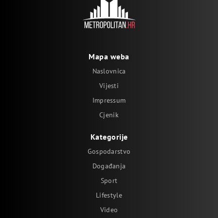
Mapa weba
Naslovnica
Vijesti
Impressum
Cjenik
Kategorije
Gospodarstvo
Događanja
Sport
Lifestyle
Video