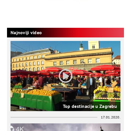
Najnoviji video
Top destinacije u Zagrebu
17.01.2020.