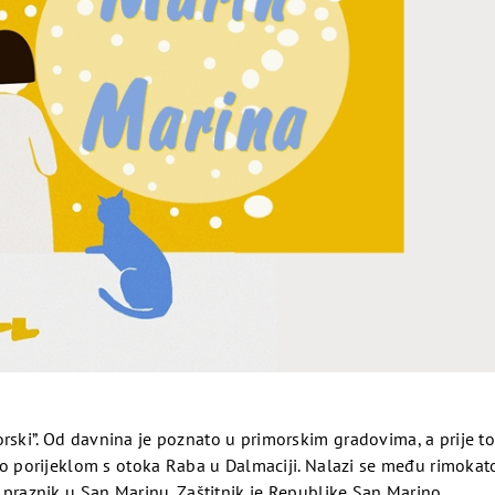
kuvajtskim dinarima i katarskim rialima.
ti bilo koji iznos koji biste mogli uštedjeti nedovoljnim izvješt
rski”. Od davnina je poznato u primorskim gradovima, a prije to
 bio porijeklom s otoka Raba u Dalmaciji. Nalazi se među rimokat
i praznik u San Marinu. Zaštitnik je Republike San Marino.