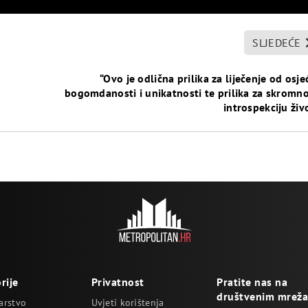
SLJEDEĆE
“Ovo je odlična prilika za liječenje od osje
bogomdanosti i unikatnosti te prilika za skromno
introspekciju živ
rije
Privatnost
Pratite nas na
društvenim mrež
arstvo
Uvjeti korištenja