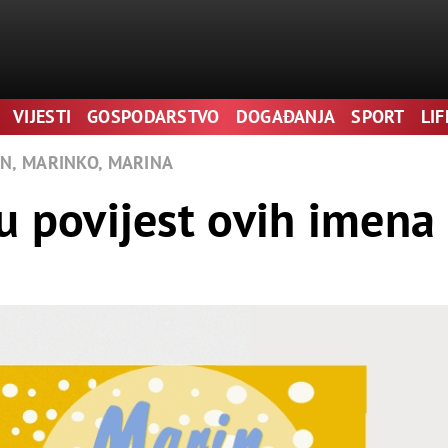
ahtjeve za klađenje, ako je potrebno – dokaz o potvrdi, nakon 
VIJESTI
GOSPODARSTVO
DOGAĐANJA
SPORT
LI
ušati igrati za pravi novac, možete igrati ovu igru za pravi nova
N, MARINKO, MARINA
 izvan mreže i putem preglednika ili mobilne aplikacije.
vu povijest ovih imena
2024
jivih promocija, uključujući ogroman paket dobrodošlice u vri
 vam pružiti 16-znamenkasti sigurnosni privjesak.
eda.