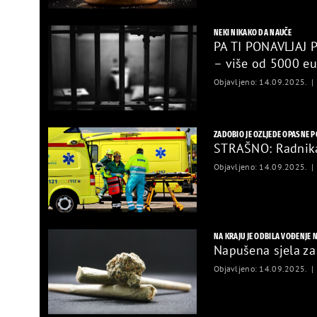
video
NEKI NIKAKO DA NAUČE
PA TI PONAVLJAJ 
– više od 5000 eu
Pogledaj
Objavljeno: 14.09.2025.
video
ZADOBIO JE OZLJEDE OPASNE P
STRAŠNO: Radnika 
Objavljeno: 14.09.2025.
Pogledaj
NA KRAJU JE ODBILA VOĐENJE 
Napušena sjela za 
video
Objavljeno: 14.09.2025.