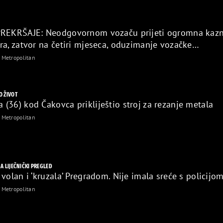
PREKRŠAJE: Neodgovornom vozaču prijeti ogromna kaz
ra, zatvor na četiri mjeseca, oduzimanje vozačke…
Metropolitan
O ŽIVOT
(36) kod Čakovca prikliještio stroj za rezanje metala
Metropolitan
NA LIJEČNIČKI PREGLED
volan i ‘kruzala’ Pregradom. Nije imala sreće s policijo
Metropolitan