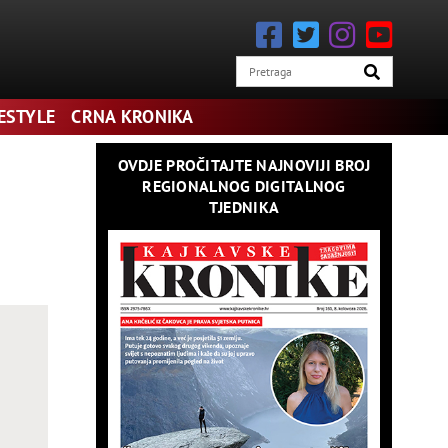
čega možete poslati zahtjev za povlačenje putem željenog načina
FESTYLE
CRNA KRONIKA
c ili za zabavu.
OVDJE PROČITAJTE NAJNOVIJI BROJ
REGIONALNOG DIGITALNOG
TJEDNIKA
jednosti do 3,000 eura, bonuse za besplatne okrete i dnevne