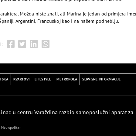
ktera. Možda niste znali, ali Marina je jedan od primjera ime
 Španiji, Argentini, Francuskoj kao i na našem podneblju.
I:
TSKA
KVARTOVI
LIFESTYLE
METROPOLA
SERVISNE INFORMACIJE
Klinac u centru Varaždina razbio samoposlužni aparat za
Metropolitan