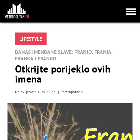
Minimalna oklada online kasino blackjack 2024
Casinia Casino No Deposit Bonus
: Iako je ovo najvažniji
aspekt casino bonusa, nije jedini.
Rulet Sistemi Crno Crveno
- Mali gubici plus veliki
LIFESTYLE
dobici dodaju prednost kući i opet gubite.
DANAS IMENDANE SLAVE: FRANJO, FRANJA,
Slot Win Blaster Bonusi I Besplatne Vrtnje
: Drugim
FRANKA I FRANKO
riječima, broj redovitih igrača još je jedan pokazatelj je
Otkrijte porijeklo ovih
li kasino pouzdan ili ne.
imena
Blackjack za novac kako brojati karte 2024
Objavljeno: 11.05.2022.
Metropolitan
Ethereum Casino No Deposit Bonus
Blackjack turniri održavaju se u jednom od sljedeća 3
formata.
Blik Casino Recenzija I Iskustva 2025
Ako ste australski državljanin i koristite softver za igre na
sreću, poput automata za igre na sreću, izravno iz