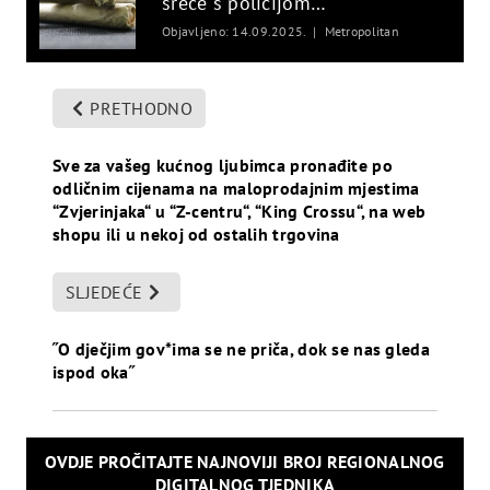
sreće s policijom…
Objavljeno: 14.09.2025.
Metropolitan
PRETHODNO
Sve za vašeg kućnog ljubimca pronađite po
odličnim cijenama na maloprodajnim mjestima
“Zvjerinjaka“ u “Z-centru“, “King Crossu“, na web
shopu ili u nekoj od ostalih trgovina
SLJEDEĆE
˝O dječjim gov*ima se ne priča, dok se nas gleda
ispod oka˝
OVDJE PROČITAJTE NAJNOVIJI BROJ REGIONALNOG
DIGITALNOG TJEDNIKA