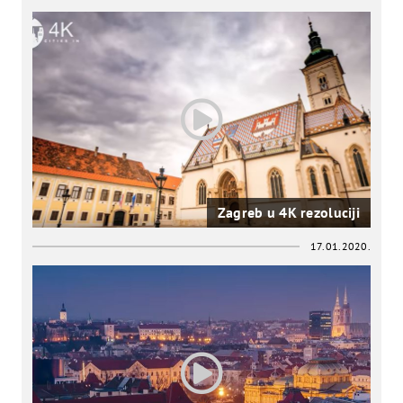
Zagreb u 4K rezoluciji
17.01.2020.