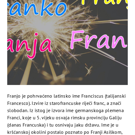
Australije, bit će vam lako pristupiti nekim kasino
stranicama koje nude razne proizvode za igre na sreću.
Što je igra veća, to ćete biti napredniji i učitaniji kada
igrate.
Gdje je izvučen bingo
Internetski Kasino S Sticpay Kasina 2025
Poklon kartica ovoj internetskoj trgovini pomoći će vašem
prijatelju da pronađe upravo ono što traži od zimskih čizama
za izlet u planine do sandala za nadolazeći odmor na plaži.
Slot Big Panda Bonusi I Besplatne Vrtnje
To svim igračima daje znanje koje im je potrebno da bi znali
Franjo je pohrvaćeno latinsko ime Franciscus (talijanski
kakve su im šanse za pobjedu.
Francesco). Izvire iz starofrancuske riječi franc, a znači
Slot Lucky Koi Bonusi I Besplatne Vrtnje
slobodan. Iz istog je izvora ime germanskoga plemena
Franci, koje u 5. vijeku osvaja rimsku provinciju Galiju
(danas Francuska) i tu osnivaju jaku državu. Ime je u
kršćanskoj okolini postalo poznato po Franji Asiškom,