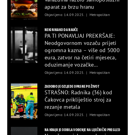
aparat za brzu hranu
Objavljeno: 14.09.2025.
Metropolitan
NEKI NIKAKO DA NAUČE
PA TI PONAVLJAJ PREKRŠAJE:
Neodgovornom vozaču prijeti
ogromna kazna – više od 5000
eura, zatvor na četiri mjeseca,
oduzimanje vozačke…
Objavljeno: 14.09.2025.
Metropolitan
ZADOBIO JE OZLJEDE OPASNE PO ŽIVOT
STRAŠNO: Radnika (36) kod
Čakovca prikliještio stroj za
rezanje metala
Objavljeno: 14.09.2025.
Metropolitan
NA KRAJU JE ODBILA VOĐENJE NA LIJEČNIČKI PREGLED