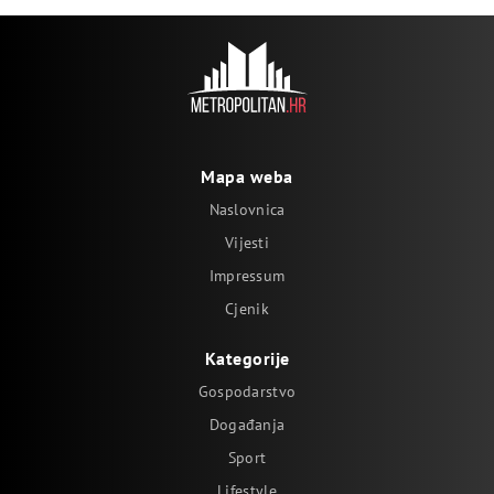
Mapa weba
Naslovnica
Vijesti
Impressum
Cjenik
Kategorije
Gospodarstvo
Događanja
Sport
Lifestyle