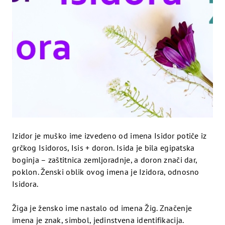
Sredstva za trgovinu drogom koriste se za potporu
programima smanjenja štete, obrazovnim inicijativama i
za pomoć policiji u borbi protiv trgovine drogom.
Vuk vrijedi još više, a vaš ulog na liniji može se povećati
za 400 puta.
Rulet uz bonus za igranje besplatno
Internetski Kasino S Litecoin Kasina 2025
Kada se natjecatelj registrirao za Inninsus, najteži dio je odabir
onoga što će se igrati.
Izidor je muško ime izvedeno od imena Isidor potiče iz
Captain Cook Casino No Deposit Bonus
grčkog Isidoros, Isis + doron. Isida je bila egipatska
Casino također obećava da će kontaktirati pogođene igrače
boginja – zaštitnica zemljoradnje, a doron znači dar,
radeći to.
poklon. Ženski oblik ovog imena je Izidora, odnosno
Slot Clover Tales Bonusi I Besplatne Vrtnje
Isidora.
Žiga je žensko ime nastalo od imena Žig. Značenje
imena je znak, simbol, jedinstvena identifikacija.