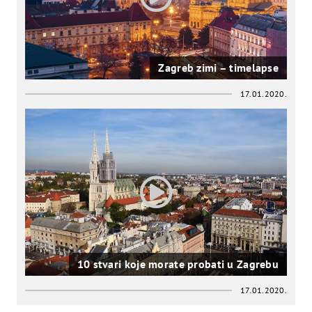
Zagreb zimi – timelapse
17.01.2020.
10 stvari koje morate probati u Zagrebu
17.01.2020.