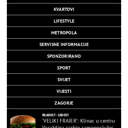
KVARTOVI
LIFESTYLE
METROPOLA
SERVISNE INFORMACIJE
SPONZORIRANO
SPORT
SVIJET
VIJESTI
ZAGORJE
MLADOST - LUDOST
‘VELIKI FRAJER’: Klinac u centru
Varaždina razbio samoposlužni