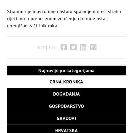
Strahimir je muško ime nastalo spajanjem riječi strah i
riječi mir u prenesenom značenju da bude oštar,
energičan zaštitnik mira.
PODIJELI:
Najnovije po kategorijama
CRNA KRONIKA
DOGAĐANJA
GOSPODARSTVO
GRADOVI
HRVATSKA