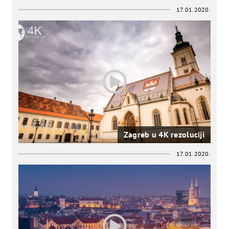
17.01.2020.
Zagreb u 4K rezoluciji
17.01.2020.