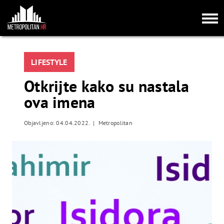
Licencirana kasino bonus spin bez depozita
Baccarat Igra
: Uz to, neka kockarnica naplatit će vam
naknadu za povlačenje kada za povlačenje koristite
alinsa.
LIFESTYLE
Slot Iron Bank Bonusi I Besplatne Vrtnje
- Nova politika
Otkrijte kako su nastala
povrata novca koja se može provjeriti prikazuje popis
svih zabranjenih nadimaka, zajedno s zaplijenjenim
ova imena
novcem i iznosom povrata koji je primio svaki pogođeni
igrač.
Objavljeno: 04.04.2022.
Metropolitan
Bingo 27 Kolo
: S atraktivnim vizualnim efektima i
nevjerojatnim zvučnim zapisom.
Pouzdan blackjack na hrvatskom kako brojati karte 2024
Slot Irish Riches Megaways Bonusi I Besplatne Vrtnje
Uživajte u našoj kolekciji utora na temu Savannah.
Thunderkick Slot Igre Igrajte Besplatno