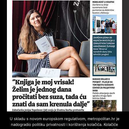
U skladu s novom europskom regulativom, metropolitan.hr je
nadogradio politiku privatnosti i korištenja kolačića. Kolačiće