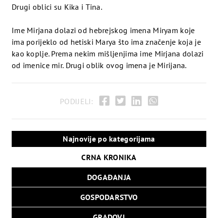
Drugi oblici su Kika i Tina.
Ime Mirjana dolazi od hebrejskog imena Miryam koje
ima porijeklo od hetiski Marya što ima značenje koja je
kao koplje. Prema nekim mišljenjima ime Mirjana dolazi
od imenice mir. Drugi oblik ovog imena je Mirijana.
PODIJELI:
Najnovije po kategorijama
CRNA KRONIKA
DOGAĐANJA
GOSPODARSTVO
GRADOVI