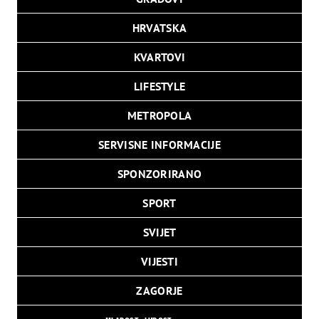
HRVATSKA
KVARTOVI
LIFESTYLE
METROPOLA
SERVISNE INFORMACIJE
SPONZORIRANO
SPORT
SVIJET
VIJESTI
ZAGORJE