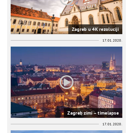
Zagreb u 4K rezoluciji
17.01.2020.
Zagreb zimi – timelapse
17.01.2020.