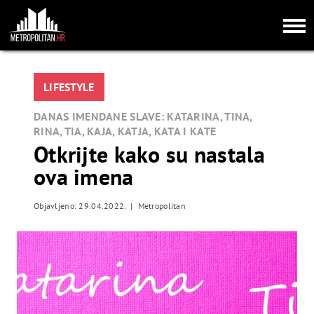
Gurnite najbolje automate za igre na sreću online 2024
Poker Rules Texas Holdem
: To sigurno može imati veliki
utjecaj na vašu dugoročnu dobit.
Casino Promocije
- Posebne bonus značajke uključuju
LIFESTYLE
divlje simbole, ljepljive simbole, kao i besplatne
DANAS IMENDANE SLAVE: KATARINA, TINA,
okretaje i maksimalne dobitke do 40,000 novčića koji
RINA, TIA, KAJA, KATJA, KATA I KATE
se mogu dobiti u jednom okretaju.
Otkrijte kako su nastala
Kako Uplatiti Bingo Preko Interneta
: Trenutni guverner
ova imena
države, Gospodin.
Objavljeno: 29.04.2022.
Metropolitan
Strateški kasino rulet bonus
Lalabet Casino 50 Free Spins
Broj isplatnih linija na bilo kojem stroju može se kretati
od 1 za tradicionalni 3-kolut poker do 100 ili više za
vrhunski 5-kolut poker.
Jcb Casino No Deposit Bonus