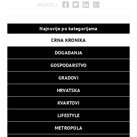
PODIJELI:
Najnovije po kategorijama
CRNA KRONIKA
DOGAĐANJA
GOSPODARSTVO
GRADOVI
HRVATSKA
KVARTOVI
LIFESTYLE
METROPOLA