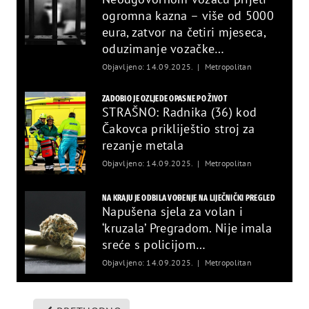
ogromna kazna – više od 5000
eura, zatvor na četiri mjeseca,
oduzimanje vozačke…
Objavljeno: 14.09.2025.
Metropolitan
ZADOBIO JE OZLJEDE OPASNE PO ŽIVOT
STRAŠNO: Radnika (36) kod
Čakovca prikliještio stroj za
rezanje metala
Objavljeno: 14.09.2025.
Metropolitan
NA KRAJU JE ODBILA VOĐENJE NA LIJEČNIČKI PREGLED
Napušena sjela za volan i
‘kruzala’ Pregradom. Nije imala
sreće s policijom…
Objavljeno: 14.09.2025.
Metropolitan