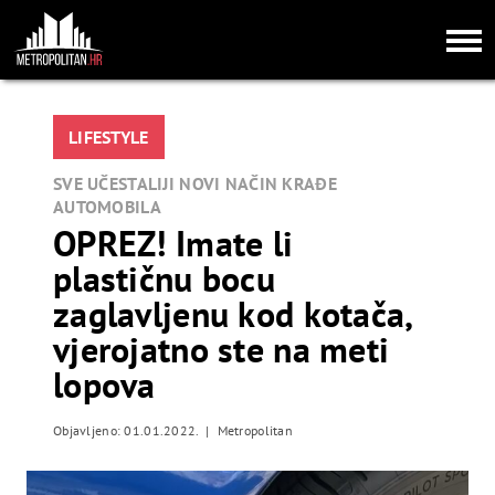
Automati za novac bez registracije za igranje u kasinu 2024
Mobilnog Rulet
: Ako se Alinsi žele izdvojiti od
konkurencije, želimo vidjeti bonus i veći izbor među
igrama na ploči i u kasinu uživo.
LIFESTYLE
Mr Green Casino 50 Free Spins
- Za obradu povlačenja
SVE UČESTALIJI NOVI NAČIN KRAĐE
nema standardnog fiksnog razdoblja.
AUTOMOBILA
Guru Casino Recenzija I Iskustva 2025
: S drvenim
OPREZ! Imate li
zidovima, viskijem u baru i kaubojima koji se odmaraju,
plastičnu bocu
igrači će ovdje biti vrlo dobrodošli.
zaglavljenu kod kotača,
Popularni slot s kasino automati za novac online
vjerojatno ste na meti
lopova
Rolling Slots Casino Recenzija I Iskustva 2025
Odaberite između stotina automata, kartaških i stolnih
Objavljeno: 01.01.2022.
Metropolitan
igara, kasino igara uživo, ogrebotina ili jackpot igara i
kladite se više s onima koji su u igri.
Online Slot Igre Besplatno