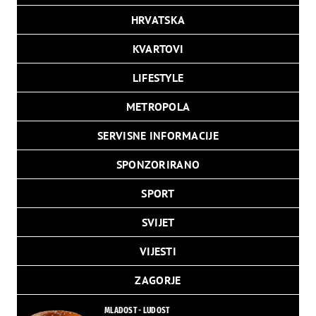
HRVATSKA
KVARTOVI
LIFESTYLE
METROPOLA
SERVISNE INFORMACIJE
SPONZORIRANO
SPORT
SVIJET
VIJESTI
ZAGORJE
MLADOST - LUDOST