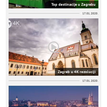
Top destinacije u Zagrebu
17.01.2020.
Zagreb u 4K rezoluciji
17.01.2020.