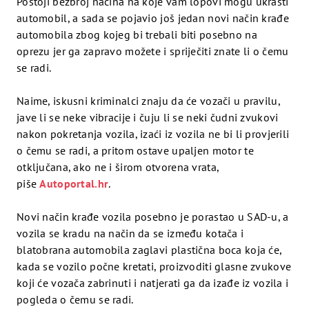
Postoji bezbroj načina na koje vam lopovi mogu ukrasti
automobil, a sada se pojavio još jedan novi način krađe
automobila zbog kojeg bi trebali biti posebno na
oprezu jer ga zapravo možete i spriječiti znate li o čemu
se radi.
Naime, iskusni kriminalci znaju da će vozači u pravilu,
jave li se neke vibracije i čuju li se neki čudni zvukovi
nakon pokretanja vozila, izaći iz vozila ne bi li provjerili
o čemu se radi, a pritom ostave upaljen motor te
otključana, ako ne i širom otvorena vrata,
piše
Autoportal.hr
.
Novi način krađe vozila posebno je porastao u SAD-u, a
vozila se kradu na način da se između kotača i
blatobrana automobila zaglavi plastična boca koja će,
kada se vozilo počne kretati, proizvoditi glasne zvukove
koji će vozača zabrinuti i natjerati ga da izađe iz vozila i
pogleda o čemu se radi.