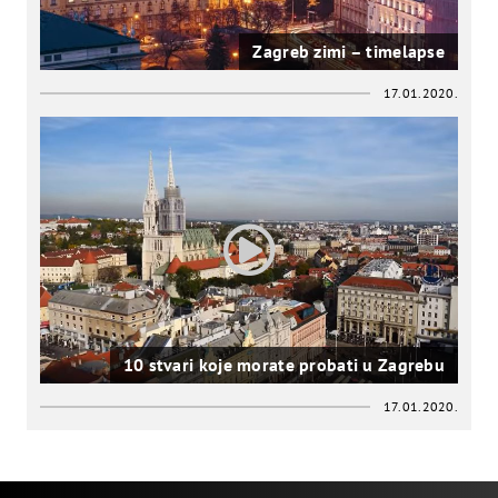
Zagreb zimi – timelapse
17.01.2020.
10 stvari koje morate probati u Zagrebu
17.01.2020.