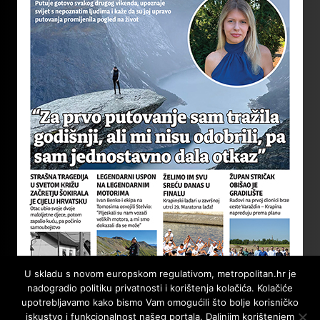
U skladu s novom europskom regulativom, metropolitan.hr je
nadogradio politiku privatnosti i korištenja kolačića. Kolačiće
upotrebljavamo kako bismo Vam omogućili što bolje korisničko
iskustvo i funkcionalnost našeg portala. Daljnjim korištenjem