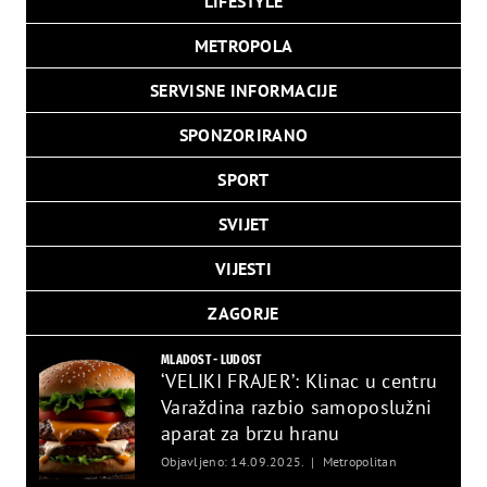
LIFESTYLE
METROPOLA
SERVISNE INFORMACIJE
SPONZORIRANO
SPORT
SVIJET
VIJESTI
ZAGORJE
MLADOST - LUDOST
‘VELIKI FRAJER’: Klinac u centru
Varaždina razbio samoposlužni
aparat za brzu hranu
Objavljeno: 14.09.2025.
Metropolitan